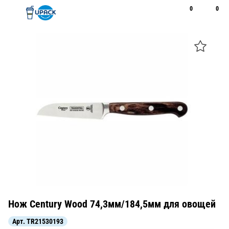
0
0
Рус
Қаз
Открыть поиск
Позвонить
+7 747 094 22 07
Нож Century Wood 74,3мм/184,5мм для овощей
Арт.
TR21530193