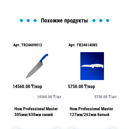
Похожие продукты
Арт.
TR24609012
Арт.
TR24614085
Ар
14560.00
₸/кор
5750.00
₸/кор
81
упак
14560.00
₸/
шт
5750.00
₸/
шт
Нож Professional Master
Нож Professional Master
Но
305мм/430мм синий
127мм/262мм белый
1