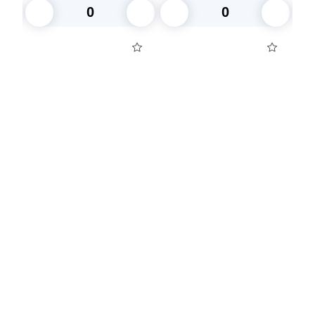
В корзину
В корзину
Посуда для приготовления пищи
Маски
Для кондитеров
TRAMONTINA
Свечи
Уборка и средства для ухода
Товары для праздника
Вакансии компании