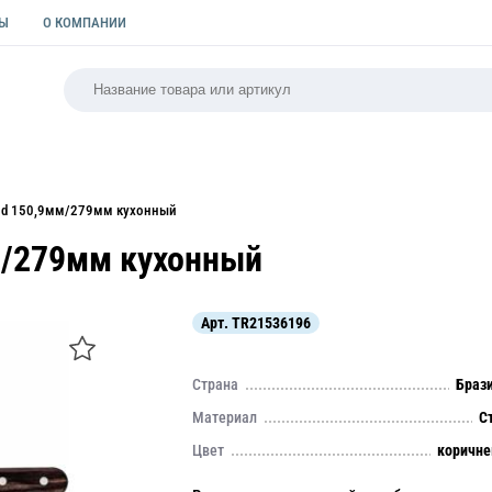
ТЫ
О КОМПАНИИ
РСАЛЬНАЯ
ПАКЕТЫ
ФОРМЫ ДЛЯ ВЫПЕЧКИ
КУЛИ
od 150,9мм/279мм кухонный
м/279мм кухонный
Арт.
TR21536196
Страна
Браз
Материал
С
Цвет
коричн