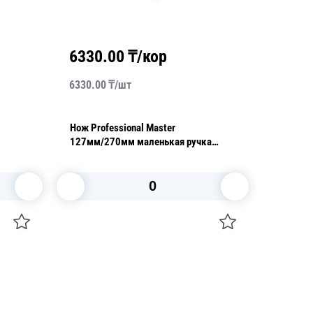
6330.00
₸/кор
1300
6330.00
₸/
шт
13000.0
Нож Professional Master
Нож Century 76мм/
127мм/270мм маленькая ручка
овощей 
желтый
В корзину
+7 747 094 22 07