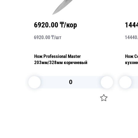
6920.00
₸/кор
144
6920.00
₸/
шт
14440
Нож Professional Master
Нож C
203мм/328мм коричневый
кухон
В корзину
Посуда для приготовления пищи
Свечи