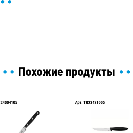
ы и поможем найти или
Похожие продукты
R24004105
Арт.
TR23431005