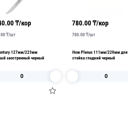
40.00
₸/кор
780.00
₸/кор
.00
₸/
шт
780.00
₸/
шт
entury 127мм/223мм
Нож Plenus 111мм/220мм для
ный заостренный черный
стейка гладкий черный
В корзину
В корзину
О НАС