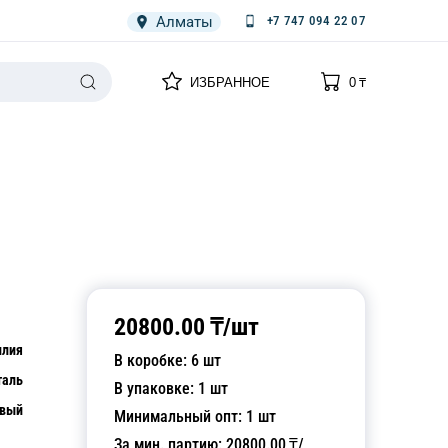
Алматы
+7 747 094 22 07
0
0
ИЗБРАННОЕ
0
₸
НАРИЯ
ПЛЕНКА
СПЕЦОДЕЖДА ОДНОРАЗОВАЯ
20800.00
₸/
шт
илия
В коробке:
6
шт
таль
В упаковке:
1
шт
евый
Минимальный опт:
1
шт
За мин. партию:
20800.00
₸/