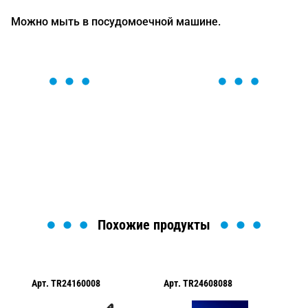
Можно мыть в посудомоечной машине.
ОСТАВЬТЕ ЗАЯВКУ
Мы вам перезвоним в течение 1 минуты и поможем
найти или оформить нужный товар!
Загрузка формы...
Похожие продукты
Арт.
TR24160008
Арт.
TR24608088
Ар