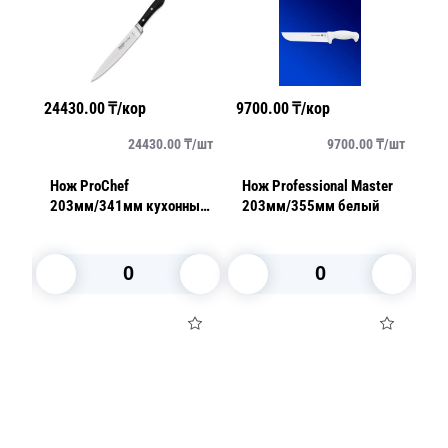
24430.00
₸/кор
9700.00
₸/кор
78
/
шт
24430.00
₸/
шт
9700.00
₸/
шт
Нож ProChef
Нож Professional Master
Н
еба
203мм/341мм кухонный
203мм/355мм белый
1
черный
с
В корзину
В корзину