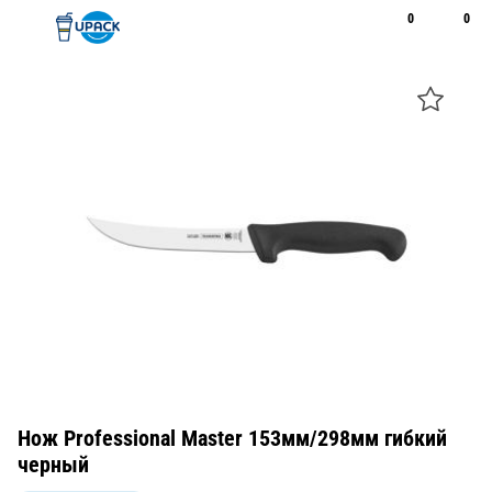
0
0
Рус
Қаз
Открыть поиск
Позвонить
+7 747 094 22 07
Нож Professional Master 153мм/298мм гибкий
черный