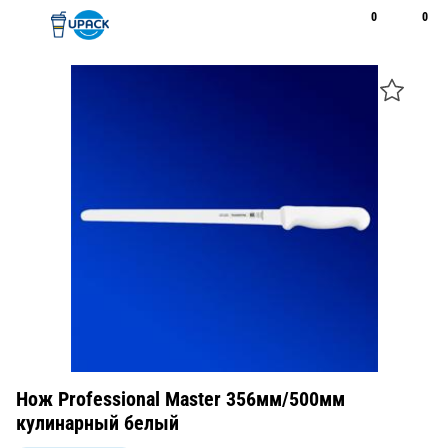
0
0
Рус
Қаз
Открыть поиск
Позвонить
+7 747 094 22 07
Нож Professional Master 356мм/500мм
кулинарный белый