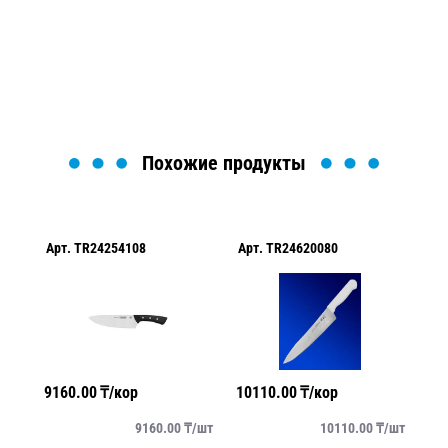
найти или оформить нужный товар!
Загрузка формы...
Похожие продукты
Арт.
TR24254108
Арт.
TR24620080
Ар
9160.00
₸/кор
10110.00
₸/кор
69
/
шт
9160.00
₸/
шт
10110.00
₸/
шт