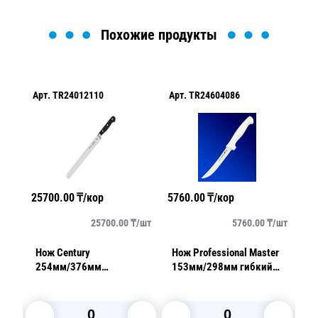
Похожие продукты
Арт.
TR24012110
Арт.
TR24604086
Ар
25700.00
₸/кор
5760.00
₸/кор
81
/
шт
25700.00
₸/
шт
5760.00
₸/
шт
Нож Century
Нож Professional Master
Но
254мм/376мм
153мм/298мм гибкий
17
й
кондитерский
белый
ж
заостренный (в коробке)