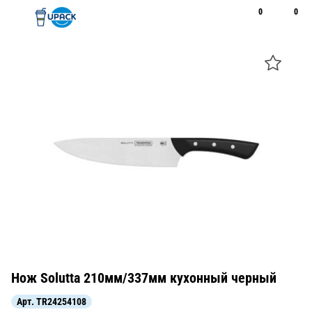
0
0
Рус
Қаз
Открыть поиск
Позвонить
+7 747 094 22 07
Нож Solutta 210мм/337мм кухонный черный
Арт.
TR24254108