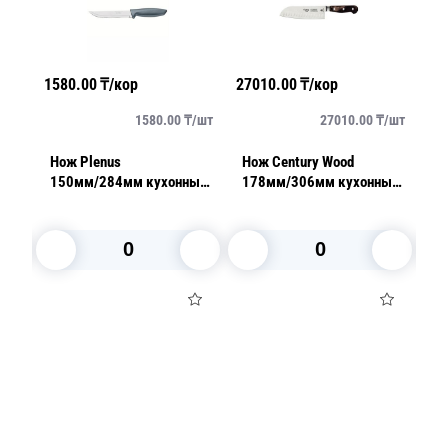
1580.00
₸/кор
27010.00
₸/кор
18
/
шт
1580.00
₸/
шт
27010.00
₸/
шт
Нож Plenus
Нож Century Wood
Но
150мм/284мм кухонный
178мм/306мм кухонный
2
серый
SANTOKU
ч
В корзину
В корзину
Посуда для приготовления пищи