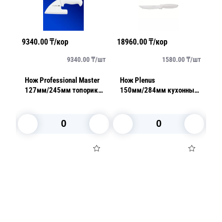
9340.00
₸/кор
18960.00
₸/кор
57
/
шт
9340.00
₸/
шт
1580.00
₸/
шт
Нож Professional Master
Нож Plenus
Но
ный
127мм/245мм топорик
150мм/284мм кухонный
1
белый
белый
В корзину
В корзину
Посуда для приготовления пищи