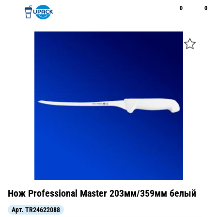
0
0
Рус
Қаз
Открыть поиск
Позвонить
+7 747 094 22 07
Нож Professional Master 203мм/359мм белый
Арт.
TR24622088