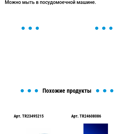
Можно мыть в посудомоечной машине.
ОСТАВЬТЕ ЗАЯВКУ
Мы вам перезвоним в течение 1 минуты и поможем
найти или оформить нужный товар!
Загрузка формы...
Похожие продукты
Арт.
TR23495215
Арт.
TR24608086
Ар