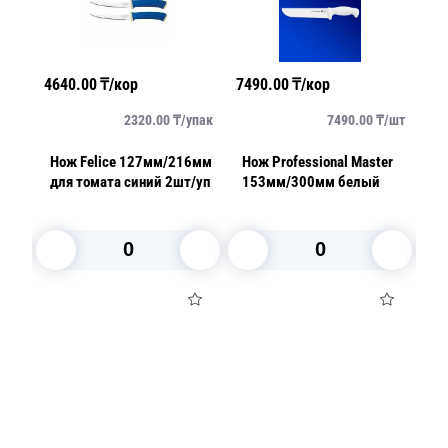
4640.00
₸/кор
7490.00
₸/кор
23
упак
2320.00
₸/
упак
7490.00
₸/
шт
та
Нож Felice 127мм/216мм
Нож Professional Master
Топор Pro
для томата синий 2шт/уп
153мм/300мм белый
1
к
В корзину
В корзину
Посуда для приготовления пищи