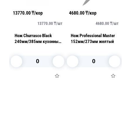
13770.00
₸/кор
4680.00
₸/кор
64
/
шт
13770.00
₸/
шт
4680.00
₸/
шт
er
Нож Churrasco Black
Нож Professional Master
Н
240мм/385мм кухонный
152мм/273мм желтый
д
черный
В корзину
В корзину
Посуда для приготовления пищи
Маски