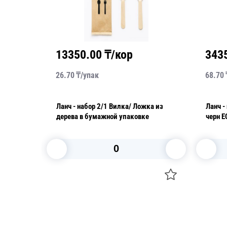
13350.00
₸/кор
343
26.70
₸/
упак
68.70
Ланч - набор 2/1 Вилка/ Ложка из
Ланч - набор 4/1 
тка
дерева в бумажной упаковке
черн 
В корзину