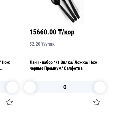
15660.00
₸/кор
2568
52.20
₸/
упак
42.80
₸/
Ланч - набор 4/1 Вилка/ Ложка/ Нож
Ланч - набор 5/1 Вилка
черные Премиум/ Салфетка
белые э
Салфет
В корзину