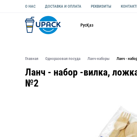
О НАС
ДОСТАВКА И ОПЛАТА
РЕКВИЗИТЫ
КОНТАК
Каталог
Рус
Қаз
ОДНОРАЗОВАЯ ПОСУДА
УПАКОВКА ДЛЯ ЕДЫ УНИВЕ
Главная
Одноразовая посуда
Ланч-наборы
Ланч - набо
Ланч - набор -вилка, ложка
№2