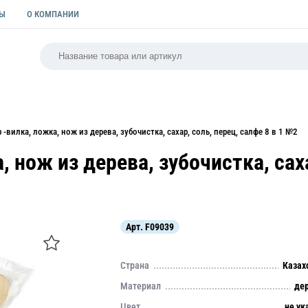
ТЫ
О КОМПАНИИ
РСАЛЬНАЯ
ПАКЕТЫ
ФОРМЫ ДЛЯ ВЫПЕЧКИ
КУЛИ
р -вилка, ложка, нож из дерева, зубочистка, сахар, соль, перец, салфе 8 в 1 №2
, нож из дерева, зубочистка, саха
Арт.
F09039
Страна
Казах
Материал
де
Цвет
не ук