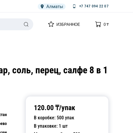
Алматы
+7 747 094 22 07
0
0
ИЗБРАННОЕ
0
₸
НАРИЯ
ПЛЕНКА
СПЕЦОДЕЖДА ОДНОРАЗОВАЯ
р, соль, перец, салфе 8 в 1
120.00
₸/
упак
стан
В коробке:
500
упак
рево
В упаковке:
1
шт
азан