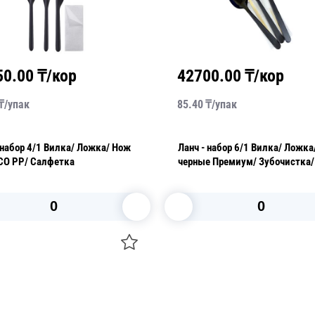
50.00
₸/кор
42700.00
₸/кор
₸/
упак
85.40
₸/
упак
Вилка/ Ложка/ Нож
Ланч - набор 6/1 Вилка/ Ложка/ Нож
ECO PP/ Салфетка
черные Премиум/ Зубочистка/
Размешиватель/ Салфетка
В корзину
В корзину