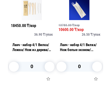
18450.00
₸/кор
13780.00
₸/кор
11
10600.00
₸/кор
упак
36.90
₸/
упак
26.50
₸/
упак
Ланч - набор 4/1 Вилка/
Ланч - набор 4/1 Вилка/
Ланч
Ложка/ Нож из дерева/
Нож белые эконом/
Л
Салфетка в бумажной
Зубочистка/ Салфетка
П
упаковке
В корзину
В корзину