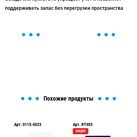
поддерживать запас без перегрузки пространства
ОСТАВЬТЕ ЗАЯВКУ
Мы вам перезвоним в течение 1 минуты и поможем
найти или оформить нужный товар!
Загрузка формы...
Похожие продукты
Арт.
0115-0023
Арт.
RT002
Ар
АКЦИЯ