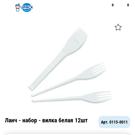
0
0
Рус
Қаз
Открыть поиск
Позвонить
+7 747 094 22 07
Ланч - набор - вилка белая 12шт
Арт.
0115-0011