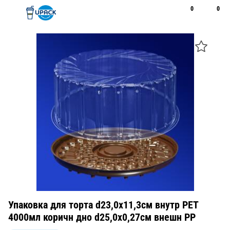
0
0
Рус
Қаз
Открыть поиск
Позвонить
+7 747 094 22 07
Упаковка для торта d23,0х11,3см внутр PET
4000мл коричн дно d25,0х0,27см внешн PP