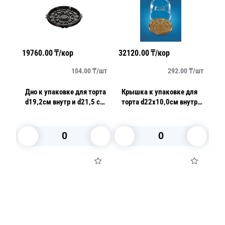
19760.00
₸/кор
32120.00
₸/кор
21
/
шт
104.00
₸/
шт
292.00
₸/
шт
Дно к упаковке для торта
Крышка к упаковке для
К
м
d19,2см внутр и d21,5 см
торта d22х10,0см внутр
пи
внешн PS коричневое 190
3500мл PET прозрачная
в
М)
шт/кор Т-192/2ДШ,
110 шт/кор ПР-Т-223КН
про
ПЭТ
ПР
В корзину
В корзину