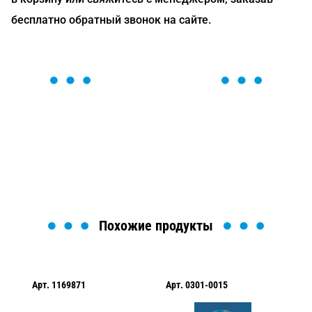
бесплатно обратный звонок на сайте.
ОСТАВЬТЕ ЗАЯВКУ
Мы вам перезвоним в течение 1 минуты и поможем
найти или оформить нужный товар!
Загрузка формы...
Похожие продукты
Арт.
1169871
Арт.
0301-0015
Ар