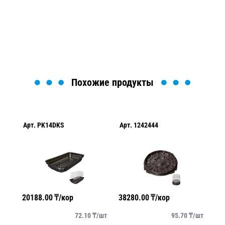
найти или оформить нужный товар!
Загрузка формы...
Похожие продукты
Арт.
PK14DKS
Арт.
1242444
Ар
20188.00
₸/кор
38280.00
₸/кор
54
/
шт
72.10
₸/
шт
95.70
₸/
шт