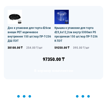
Дно к упаковке для торта d26см
Крышка к упаковке для торта
внешн PET коричневое
d23,6х12,2см внутр 5300мл PS
внутреннее 150 шт/кор ПР-Т-236
прозрачная 150 шт/кор ПР-Т-236
ДШ ПЭТ
К ПЭТ
38100.00
₸
254.00
₸/
шт
59250.00
₸
395.00
₸/
шт
97350.00
₸
В корзину комплектом
ОСТАВЬТЕ ЗАЯВКУ
Мы вам перезвоним в течение 1 минуты и поможем