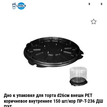
0
0
Рус
Қаз
Открыть поиск
Позвонить
+7 747 094 22 07
Дно к упаковке для торта d26см внешн PET
коричневое внутреннее 150 шт/кор ПР-Т-236 ДШ
ПЭТ