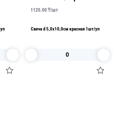
1120.00
₸/
шт
1320.00
/уп
Свеча d 5,0х10,0см красная 1шт/уп
Свеча d
В корзину
+7 747 094 22 07
Звоните по телефону