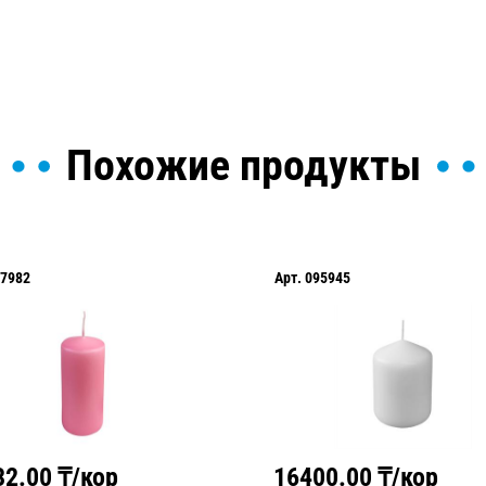
Похожие продукты
7982
Арт.
095945
32.00
₸/кор
16400.00
₸/кор