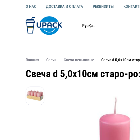
О НАС
ДОСТАВКА И ОПЛАТА
РЕКВИЗИТЫ
КОНТАК
Каталог
Рус
Қаз
ОДНОРАЗОВАЯ ПОСУДА
УПАКОВКА ДЛЯ ЕДЫ УНИВЕ
Главная
Свечи
Свечи пеньковые
Свеча d 5,0х10см ста
Свеча d 5,0х10см старо-ро