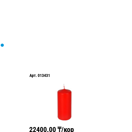
Арт.
013431
Арт.
017
22400.00
₸/кор
1584