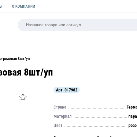
ТЫ
О КОМПАНИИ
РСАЛЬНАЯ
ПАКЕТЫ
ФОРМЫ ДЛЯ ВЫПЕЧКИ
КУЛИ
ро-розовая 8шт/уп
зовая 8шт/уп
Арт.
017982
Страна
Герм
Материал
пар
Цвет
роз