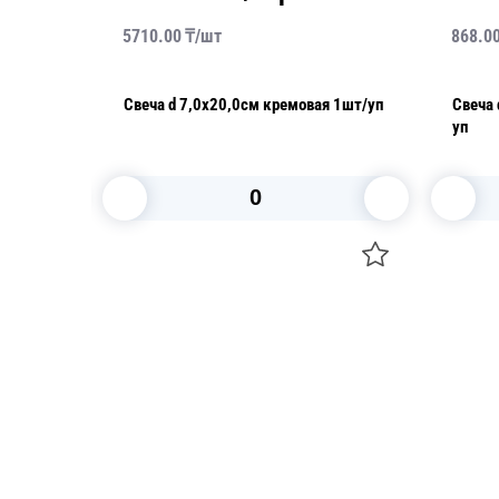
5710.00
₸/
шт
868.0
Свеча d 7,0х20,0см кремовая 1шт/уп
Свеча 
уп
В корзину
Посуда для приготовления пищи
Свечи
Маски
Уборка и
Для кондитеров
Товары д
TRAMONTINA
Вакансии