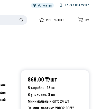
Алматы
+7 747 094 22 07
0
0
ИЗБРАННОЕ
0
₸
НАРИЯ
ПЛЕНКА
СПЕЦОДЕЖДА ОДНОРАЗОВАЯ
868.00
₸/
шт
ания
В коробке:
48
шт
афин
В упаковке:
8
шт
овый
Минимальный опт:
24
шт
За мин. партию:
20832.00
₸/