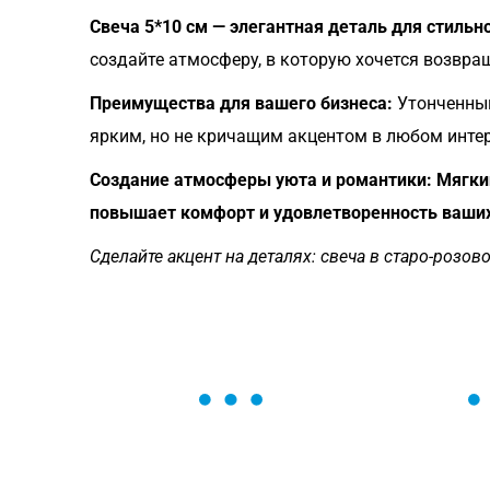
Свеча 5*10 см — элегантная деталь для стильн
создайте атмосферу, в которую хочется возвра
Преимущества для вашего бизнеса:
Утонченный
ярким, но не кричащим акцентом в любом интер
Создание атмосферы уюта и романтики: Мягкий
повышает комфорт и удовлетворенность ваших
Сделайте акцент на деталях: свеча в старо-розов
ОСТАВЬТЕ ЗАЯВКУ
Мы вам перезвоним в течение 1 минут
оформить нужный товар!