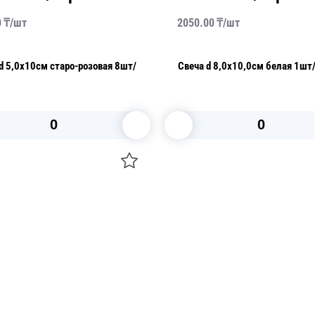
0
₸/
шт
2050.00
₸/
шт
d 5,0х10см старо-розовая 8шт/
Свеча d 8,0х10,0см белая 1шт
В корзину
В корзину
О НАС
 средства для ухода
ДОСТАВКА И ОПЛАТА
ля праздника
РЕКВИЗИТЫ
 компании
КОНТАКТЫ