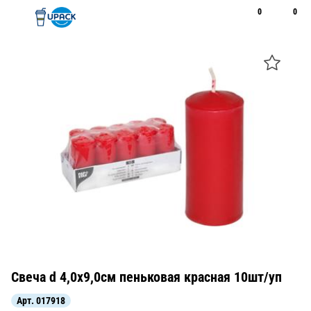
0
0
Рус
Қаз
Открыть поиск
Позвонить
+7 747 094 22 07
Свеча d 4,0х9,0см пеньковая красная 10шт/уп
Арт.
017918