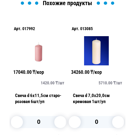
Похожие продукты
Арт.
017992
Арт.
013085
Арт.
17040.00
₸/кор
34260.00
₸/кор
2334
т
1420.00
₸/
шт
5710.00
₸/
шт
Свеча d 6х11,5см старо-
Свеча d 7,0х20,0см
Свеч
розовая 6шт/уп
кремовая 1шт/уп
1шт