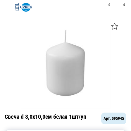
0
0
Рус
Қаз
Открыть поиск
Позвонить
+7 747 094 22 07
Свеча d 8,0х10,0см белая 1шт/уп
Арт.
095945