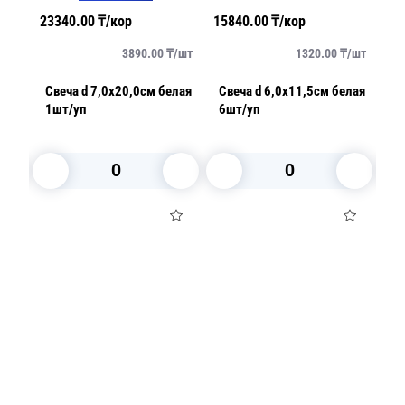
23340.00
₸/кор
15840.00
₸/кор
20920
3890.00
₸/
шт
1320.00
₸/
шт
Свеча d 7,0х20,0см белая
Свеча d 6,0х11,5см белая
Свеча
1шт/уп
6шт/уп
пеньк
В корзину
В корзину
В
Посуда для приготовления пищи
Маски
Для кондитеров