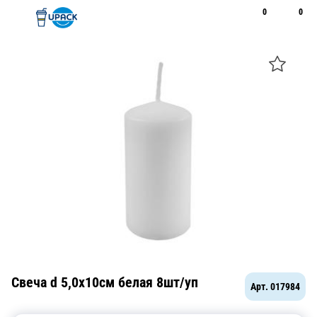
0
0
Рус
Қаз
Открыть поиск
Позвонить
+7 747 094 22 07
Свеча d 5,0х10см белая 8шт/уп
Арт.
017984