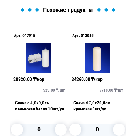
Похожие продукты
Арт.
017915
Арт.
013085
Ар
20920.00
₸/кор
34260.00
₸/кор
24
/
шт
523.00
₸/
шт
5710.00
₸/
шт
о-
Свеча d 4,0х9,0см
Свеча d 7,0х20,0см
Св
пеньковая белая 10шт/уп
кремовая 1шт/уп