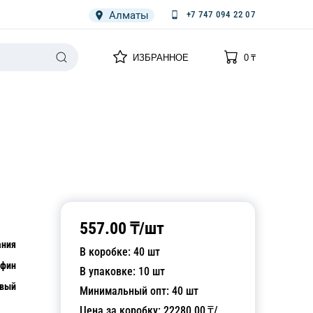
Алматы
+7 747 094 22 07
0
0
ИЗБРАННОЕ
0
₸
НАРИЯ
ПЛЕНКА
СПЕЦОДЕЖДА ОДНОРАЗОВАЯ
557.00
₸/
шт
ания
В коробке:
40
шт
афин
В упаковке:
10
шт
овый
Минимальный опт:
40
шт
Цена за коробку:
22280.00
₸/