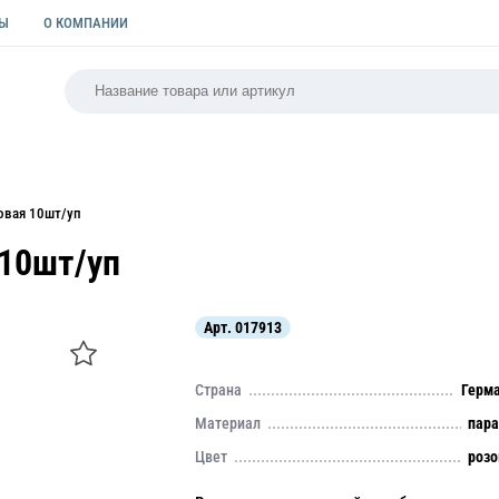
ТЫ
О КОМПАНИИ
РСАЛЬНАЯ
ПАКЕТЫ
ФОРМЫ ДЛЯ ВЫПЕЧКИ
КУЛИ
зовая 10шт/уп
 10шт/уп
Арт.
017913
Страна
Герм
Материал
пар
Цвет
роз