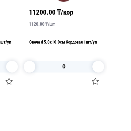
11200.00
₸/кор
2334
1120.00
₸/
шт
3890.00
1шт/уп
Свеча d 5,0х10,0см бордовая 1шт/уп
Свеча d
В корзину
+7 747 094 22 07
Звоните по телефону