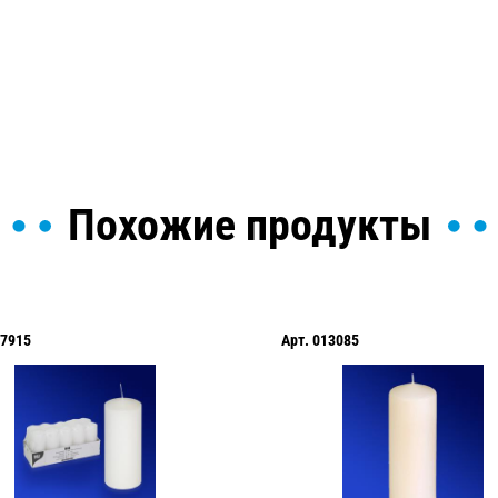
ы и поможем найти или
Похожие продукты
7915
Арт.
013085