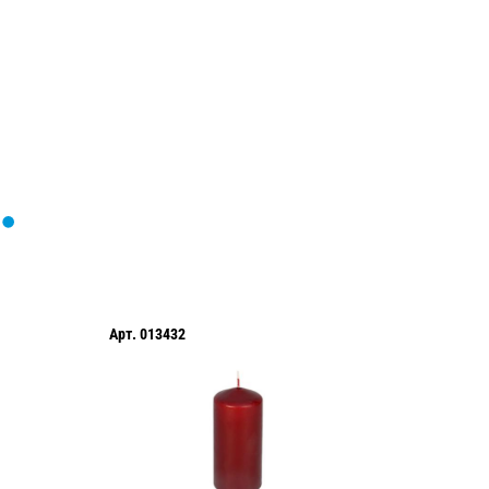
Арт.
013432
Арт.
013