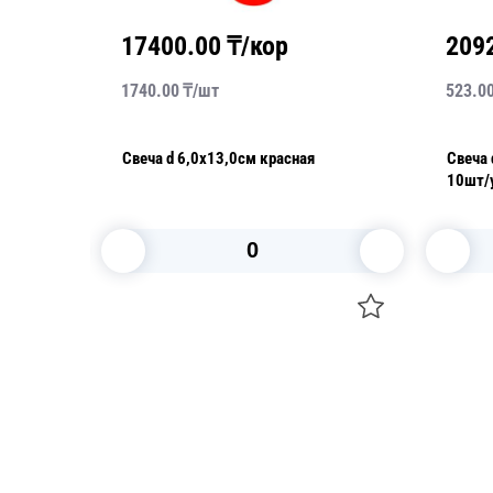
17400.00
₸/кор
209
1740.00
₸/
шт
523.0
т/уп
Свеча d 6,0х13,0см красная
Свеча d 4,0
10шт/
В корзину
Посуда для приготовления пищи
Свечи
Маски
Уборка и