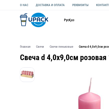
О НАС
ДОСТАВКА И ОПЛАТА
РЕКВИЗИТЫ
КОНТАК
Каталог
Рус
Қаз
ОДНОРАЗОВАЯ ПОСУДА
УПАКОВКА ДЛЯ ЕДЫ УНИВЕ
Главная
Свечи
Свечи пеньковые
Свеча d 4,0х9,0см ро
Свеча d 4,0х9,0см розовая