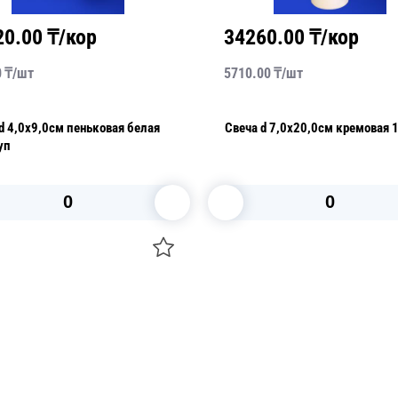
20.00
₸/кор
34260.00
₸/кор
0
₸/
шт
5710.00
₸/
шт
х9,0см пеньковая белая
Свеча d 7,0х20,0см кремовая 
уп
В корзину
В корзину
О НАС
 средства для ухода
ДОСТАВКА И ОПЛАТА