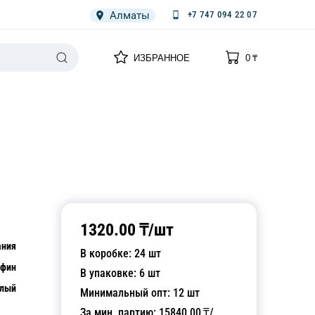
Алматы
+7 747 094 22 07
0
0
ИЗБРАННОЕ
0
₸
НАРИЯ
ПЛЕНКА
СПЕЦОДЕЖДА ОДНОРАЗОВАЯ
1320.00
₸/
шт
ания
В коробке:
24
шт
афин
В упаковке:
6
шт
лый
Минимальный опт:
12
шт
За мин. партию:
15840.00
₸/