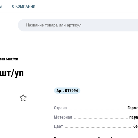
ТЫ
О КОМПАНИИ
РСАЛЬНАЯ
ПАКЕТЫ
ФОРМЫ ДЛЯ ВЫПЕЧКИ
КУЛИ
лая 6шт/уп
6шт/уп
Арт.
017994
Страна
Герм
Материал
пар
Цвет
бе