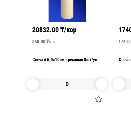
20832.00
₸/кор
174
868.00
₸/
шт
1740.
Свеча d 5,0х10см кремовая 8шт/уп
Свеча 
В корзину