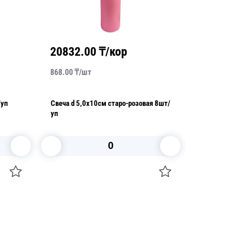
20832.00
₸/кор
2092
868.00
₸/
шт
523.00
₸
/уп
Свеча d 5,0х10см старо-розовая 8шт/
Свеча d 4,0х9,0
уп
10шт/у
В корзину