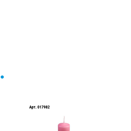
Загрузка
формы...
Арт.
017982
Арт.
017