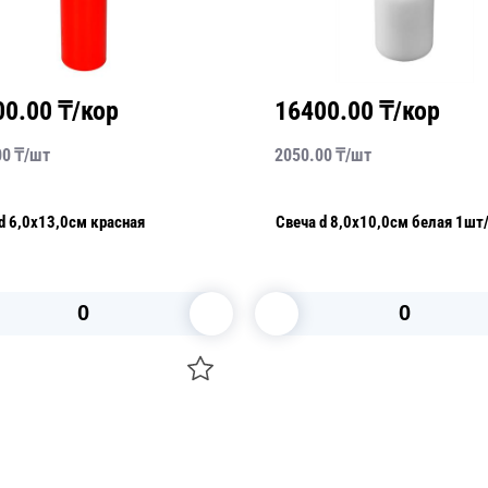
00.00
₸/кор
16400.00
₸/кор
00
₸/
шт
2050.00
₸/
шт
d 6,0х13,0см красная
Свеча d 8,0х10,0см белая 1шт
В корзину
В корзину