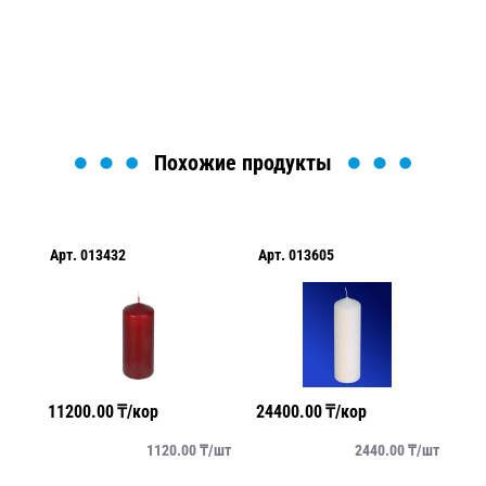
найти или оформить нужный товар!
Загрузка формы...
Похожие продукты
Арт.
013432
Арт.
013605
Ар
11200.00
₸/кор
24400.00
₸/кор
17
/
шт
1120.00
₸/
шт
2440.00
₸/
шт