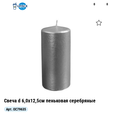
0
0
Рус
Қаз
Открыть поиск
Позвонить
+7 747 094 22 07
Свеча d 6,0х12,5см пеньковая серебряные
Арт.
OC79635