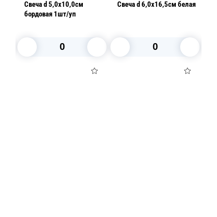
лая
Свеча d 5,0х10,0см
Свеча d 6,0х16,5см белая
Св
бордовая 1шт/уп
В корзину
В корзину
Посуда для приготовления пищи
Маски
Для кондитеров
TRAMONTINA
Свечи