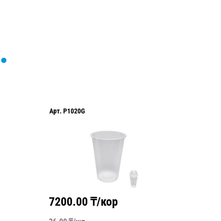
Арт.
P1020G
Арт.
AL0
7200.00
₸/кор
3795