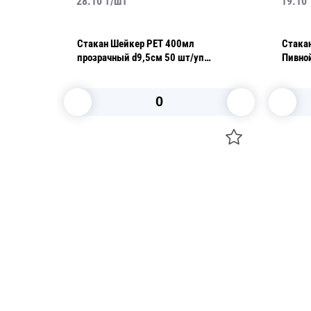
28.10
₸/
шт
19.10
 стакан
Стакан Шейкер PET 400мл
Стака
прозрачный d9,5см 50 шт/уп
Пивно
1000шт/кор ПолиЭр
50шт/
В корзину
Посуда для приготовления пищи
Свечи
Маски
Уборка и
Для кондитеров
Товары д
TRAMONTINA
Вакансии