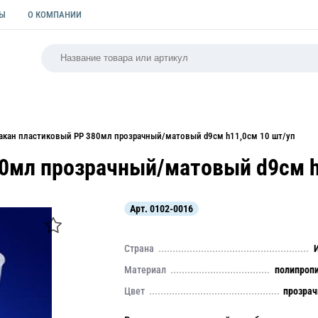
ТЫ
О КОМПАНИИ
РСАЛЬНАЯ
ПАКЕТЫ
ФОРМЫ ДЛЯ ВЫПЕЧКИ
КУЛИ
акан пластиковый PP 380мл прозрачный/матовый d9см h11,0см 10 шт/уп
0мл прозрачный/матовый d9см h
Арт.
0102-0016
Страна
Материал
полипроп
Цвет
прозра