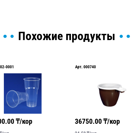
Похожие продукты
02-0001
Арт.
000740
00.00
₸/кор
36750.00
₸/кор