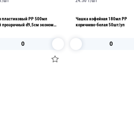
₸/
шт
24.50
₸/
шт
н пластиковый PP 500мл
Чашка кофейная 180мл PP
й прозрачный d9,5см эконом
коричнево-белая 50шт/уп
уп 1000шт/кор ПолиЭр
В корзину
В корзину
О НАС
 средства для ухода
ДОСТАВКА И ОПЛАТА
ля праздника
РЕКВИЗИТЫ
 компании
КОНТАКТЫ
О КОМПАНИИ