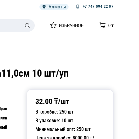
Алматы
+7 747 094 22 07
0
0
ИЗБРАННОЕ
0
₸
НАРИЯ
ПЛЕНКА
СПЕЦОДЕЖДА ОДНОРАЗОВАЯ
11,0см 10 шт/уп
32.00
₸/
шт
Иран
В коробке:
250
шт
илен
В упаковке:
10
шт
чный
Минимальный опт:
250
шт
Цена за коробку:
8000.00
₸/