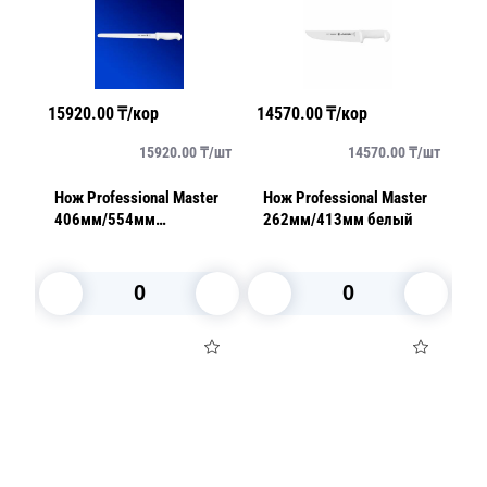
15920.00
₸/кор
14570.00
₸/кор
91
/
шт
15920.00
₸/
шт
14570.00
₸/
шт
er
Нож Professional Master
Нож Professional Master
Но
щей
406мм/554мм
262мм/413мм белый
2
кулинарный белый
В корзину
В корзину