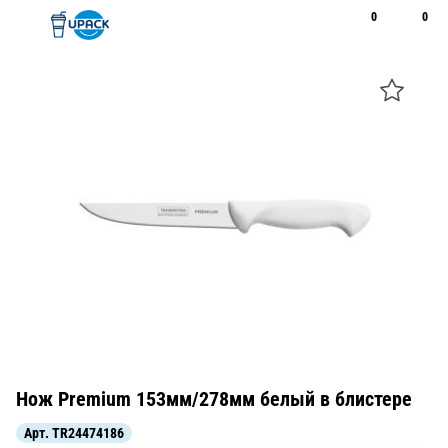
0
0
Рус
Қаз
Открыть поиск
Позвонить
+7 747 094 22 07
Нож Premium 153мм/278мм белый в блистере
Арт.
TR24474186