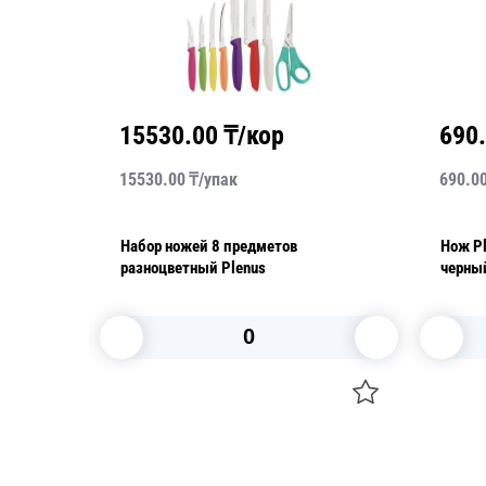
15530.00
₸/кор
690
15530.00
₸/
упак
690.0
Набор ножей 8 предметов
Нож P
разноцветный Plenus
черны
В корзину