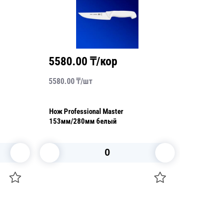
5580.00
₸/кор
1030
5580.00
₸/
шт
1030.00
Нож Professional Master
Нож Ath
153мм/280мм белый
универс
В корзину