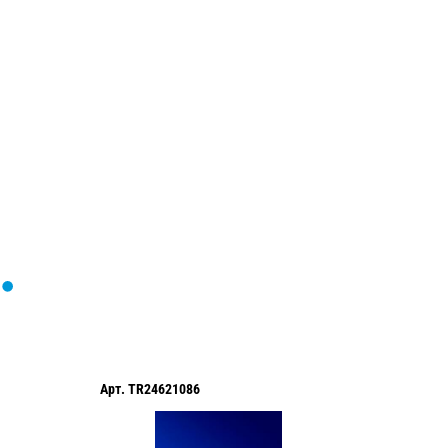
Загрузка
формы...
Арт.
TR24621086
Арт.
TR2