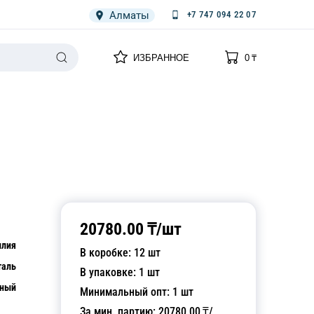
Алматы
+7 747 094 22 07
0
0
ИЗБРАННОЕ
0
₸
НАРИЯ
ПЛЕНКА
СПЕЦОДЕЖДА ОДНОРАЗОВАЯ
20780.00
₸/
шт
илия
В коробке:
12
шт
таль
В упаковке:
1
шт
рный
Минимальный опт:
1
шт
За мин. партию:
20780.00
₸/