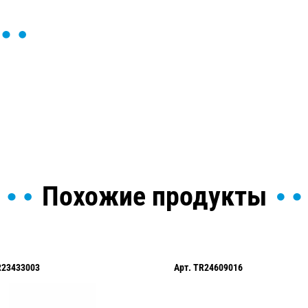
ы и поможем найти или
Похожие продукты
R23433003
Арт.
TR24609016