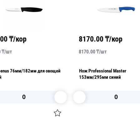
.00
₸/кор
8170.00
₸/кор
0
₸/
шт
8170.00
₸/
шт
lenus 76мм/182мм для овощей
Нож Professional Master
й
153мм/295мм синий
В корзину
В корзину