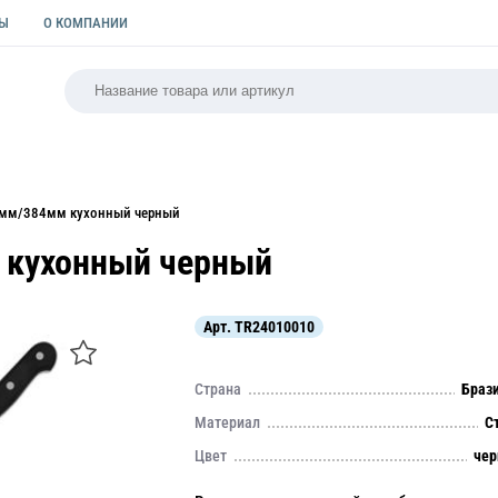
ТЫ
О КОМПАНИИ
РСАЛЬНАЯ
ПАКЕТЫ
ФОРМЫ ДЛЯ ВЫПЕЧКИ
КУЛИ
4мм/384мм кухонный черный
 кухонный черный
Арт.
TR24010010
Страна
Браз
Материал
С
Цвет
че