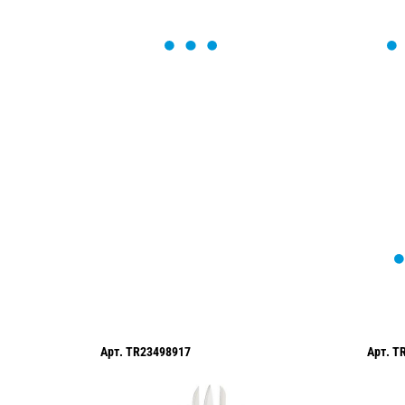
ОСТАВЬТЕ ЗАЯВКУ
Мы вам перезвоним в течение 1 минут
оформить нужный товар!
Арт.
TR23498917
Арт.
T