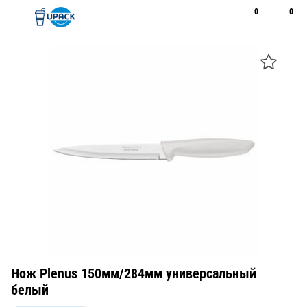
0
0
Рус
Қаз
Открыть поиск
Позвонить
+7 747 094 22 07
Нож Plenus 150мм/284мм универсальный
белый