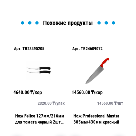
Похожие продукты
Арт.
TR23495205
Арт.
TR24609072
Арт.
T
4640.00
₸/кор
14560.00
₸/кор
9180.
2320.00
₸/
упак
14560.00
₸/
шт
Нож Felice 127мм/216мм
Нож Professional Master
Нож P
для томата черный 2шт/
305мм/430мм красный
203м
уп