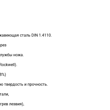
жавеющая сталь DIN 1.4110.
 рез
службы ножа.
ockwell).
.8%)
ю твердость и прочность.
тали,
грев лезвия),