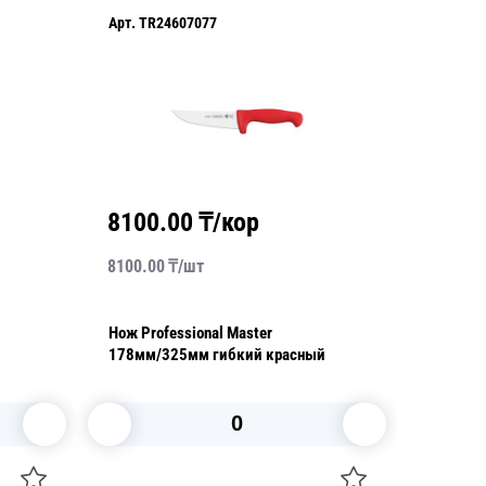
Арт.
TR24607077
Арт.
TR2
8100.00
₸/кор
8990
8100.00
₸/
шт
8990.00
Нож Professional Master
Нож Prof
178мм/325мм гибкий красный
203мм/
В корзину