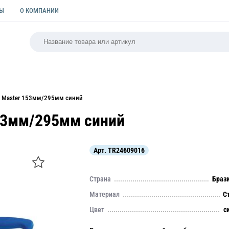
ТЫ
О КОМПАНИИ
РСАЛЬНАЯ
ПАКЕТЫ
ФОРМЫ ДЛЯ ВЫПЕЧКИ
КУЛИ
al Master 153мм/295мм синий
153мм/295мм синий
Арт.
TR24609016
Страна
Браз
Материал
С
Цвет
с