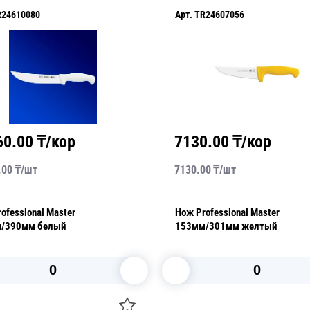
R24610080
Арт.
TR24607056
60.00
₸/кор
7130.00
₸/кор
.00
₸/
шт
7130.00
₸/
шт
ofessional Master
Нож Professional Master
/390мм белый
153мм/301мм желтый
В корзину
В корзину