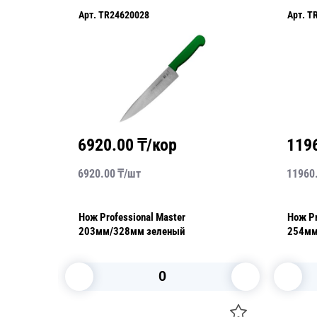
Арт.
TR24620028
Арт.
T
6920.00
₸/кор
119
6920.00
₸/
шт
11960
Нож Professional Master
Нож Pr
203мм/328мм зеленый
254мм
В корзину