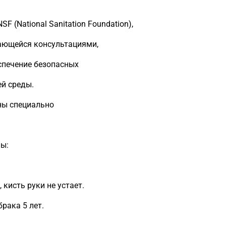
 (National Sanitation Foundation),
ающейся консультациями,
спечение безопасных
ей среды.
аны специально
ны:
кисть руки не устает.
рака 5 лет.