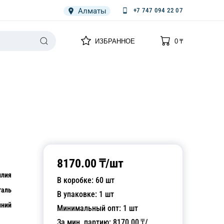
Алматы
+7 747 094 22 07
0
0
ИЗБРАННОЕ
0
₸
НАРИЯ
ПЛЕНКА
СПЕЦОДЕЖДА ОДНОРАЗОВАЯ
8170.00
₸/
шт
илия
В коробке:
60
шт
таль
В упаковке:
1
шт
иний
Минимальный опт:
1
шт
За мин. партию:
8170.00
₸/