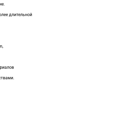
ие.
олее длительной
n,
ериалов
ствами.