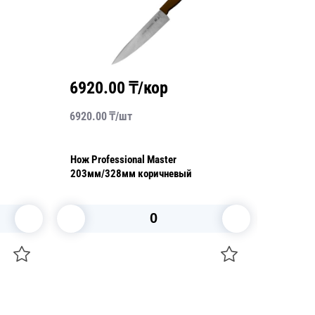
6920.00
₸/кор
5970
6920.00
₸/
шт
5970.00
Нож Professional Master
Нож Prof
203мм/328мм коричневый
178мм/
В корзину