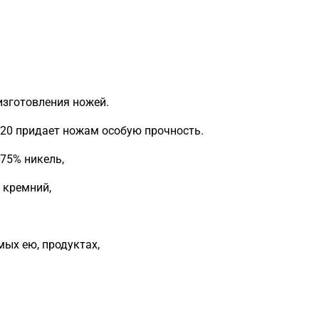
изготовления ножей.
 420 придает ножам особую прочность.
,75% никель,
% кремний,
мых ею, продуктах,