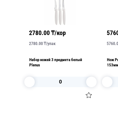
2780.00
₸/кор
576
2780.00
₸/
упак
5760.
Набор ножей 3 предмета белый
Нож Pr
Plenus
153мм
В корзину