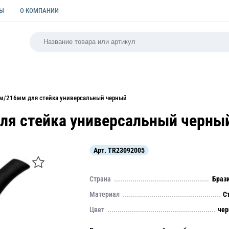
ТЫ
О КОМПАНИИ
РСАЛЬНАЯ
ПАКЕТЫ
ФОРМЫ ДЛЯ ВЫПЕЧКИ
КУЛИ
м/216мм для стейка универсальный черный
ля стейка универсальный черны
Арт.
TR23092005
Страна
Браз
Материал
С
Цвет
че