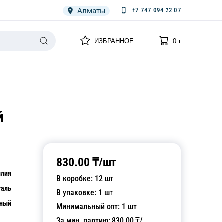
Алматы
+7 747 094 22 07
0
0
ИЗБРАННОЕ
0
₸
НАРИЯ
ПЛЕНКА
СПЕЦОДЕЖДА ОДНОРАЗОВАЯ
й
830.00
₸/
шт
илия
В коробке:
12
шт
таль
В упаковке:
1
шт
рный
Минимальный опт:
1
шт
За мин. партию:
830.00
₸/