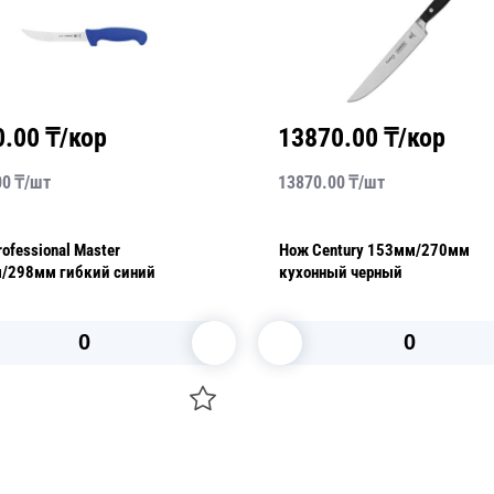
0.00
₸/кор
13870.00
₸/кор
00
₸/
шт
13870.00
₸/
шт
ofessional Master
Нож Century 153мм/270мм
/298мм гибкий синий
кухонный черный
В корзину
В корзину