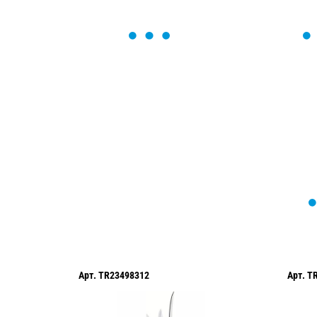
ОСТАВЬТЕ ЗАЯВКУ
Мы вам перезвоним в течение 1 минут
оформить нужный товар!
Арт.
TR23498312
Арт.
T