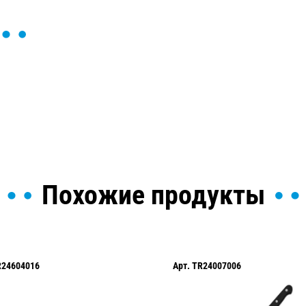
ы и поможем найти или
Похожие продукты
R24604016
Арт.
TR24007006