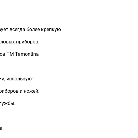
ует всегда более крепкую
оловых приборов.
тов ТМ Tamontina
ии, используют
риборов и ножей.
службы.
а.