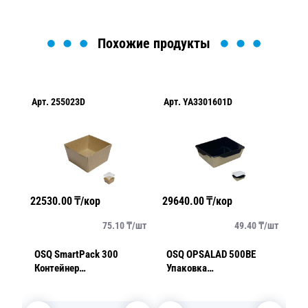
Похожие продукты
Арт.
255023D
Арт.
YA3301601D
Ар
22530.00
₸/кор
29640.00
₸/кор
40
/
шт
75.10
₸/
шт
49.40
₸/
шт
OSQ SmartPack 300
OSQ OPSALAD 500BE
OS
Контейнер
Упаковка
1
10,0х10,0х4,9см
16,5х12,0х4,5см 500мл
б
(крышка отдельно)
черное дно (крышка