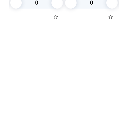
отдельно)
В корзину
В корзину
Посуда для приготовления пищи
Маски
Для кондитеров
TRAMONTINA
Свечи
Уборка и средства для ухода
Товары для праздника
Вакансии компании