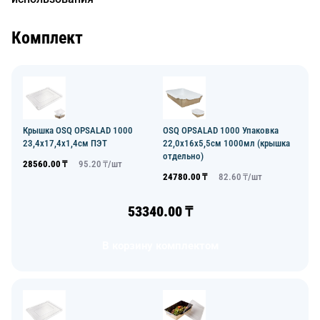
Комплект
Крышка OSQ OPSALAD 1000
OSQ OPSALAD 1000 Упаковка
23,4х17,4х1,4см ПЭТ
22,0х16х5,5см 1000мл (крышка
отдельно)
28560.00
₸
95.20
₸/
шт
24780.00
₸
82.60
₸/
шт
53340.00
₸
В корзину комплектом