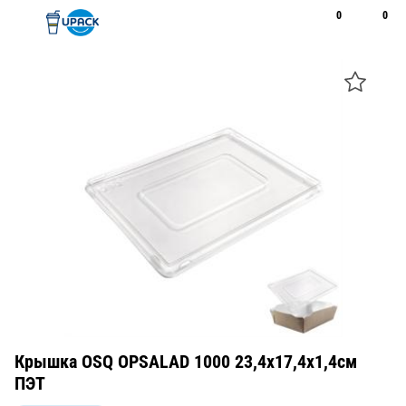
0
0
Рус
Қаз
Открыть поиск
Позвонить
+7 747 094 22 07
Крышка OSQ OPSALAD 1000 23,4х17,4х1,4см
ПЭТ