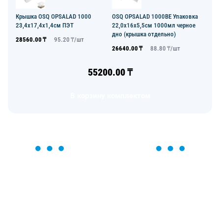
Крышка OSQ OPSALAD 1000
OSQ OPSALAD 1000BE Упаковка
23,4х17,4х1,4см ПЭТ
22,0х16х5,5см 1000мл черное
дно (крышка отдельно)
28560.00
₸
95.20
₸/
шт
26640.00
₸
88.80
₸/
шт
55200.00
₸
В корзину комплектом
ОСТАВЬТЕ ЗАЯВКУ
Мы вам перезвоним в течение 1 минуты и поможем
найти или оформить нужный товар!
Загрузка формы...