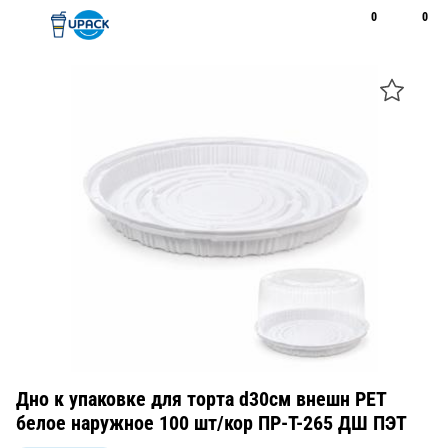
0
0
Рус
Қаз
Открыть поиск
Позвонить
+7 747 094 22 07
Дно к упаковке для торта d30см внешн PET
белое наружное 100 шт/кор ПР-Т-265 ДШ ПЭТ