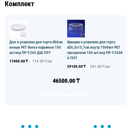
Комплект
Дно к упаковке для торта d30см
Крышка к упаковке для торта
внешн PET белое наружное 100
d26,3х13,7см внутр 7300мл PET
шт/кор ПР-Т-265 ДШ ПЭТ
прозрачная 100 шт/кор ПР-Т-265К
А ПЭТ
17400.00
₸
174.00
₸/
шт
29100.00
₸
291.00
₸/
шт
46500.00
₸
В корзину комплектом
ОСТАВЬТЕ ЗАЯВКУ