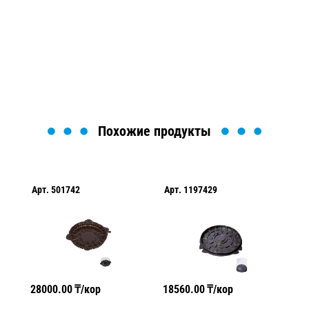
Мы вам перезвоним в течение 1 минуты и поможем
найти или оформить нужный товар!
Загрузка формы...
Похожие продукты
Арт.
501742
Арт.
1197429
Ар
28000.00
₸/кор
18560.00
₸/кор
27