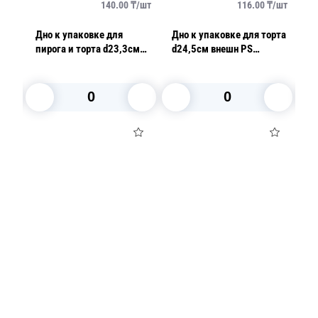
/
шт
140.00
₸/
шт
116.00
₸/
шт
рта
Дно к упаковке для
Дно к упаковке для торта
К
T
пирога и торта d23,3см
d24,5см внешн PS
то
внешн PET коричневое
коричневое 160 штук в
вн
Т
200 шт/кор
коробке Т-218/11ДШ
1
В корзину
В корзину
Посуда для приготовления пищи
Маски
Для кондитеров
TRAMONTINA