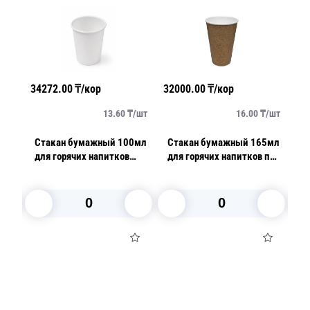
34272.00
₸/кор
32000.00
₸/кор
20
/
шт
13.60
₸/
шт
16.00
₸/
шт
0мл
Стакан бумажный 100мл
Стакан бумажный 165мл
С
для горячих напитков
для горячих напитков под
дл
белый 60 шт/уп
крафт 50 шт/уп
В корзину
В корзину