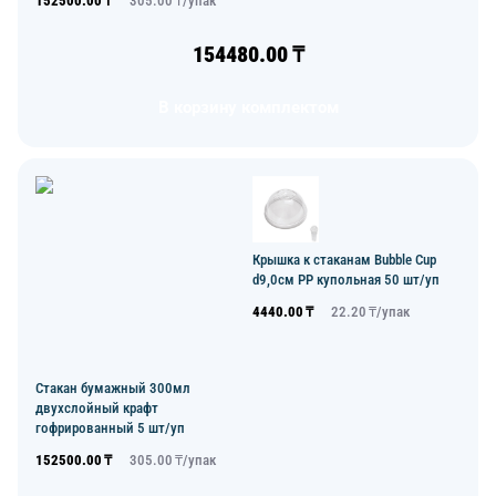
152500.00
₸
305.00
₸/
упак
154480.00
₸
В корзину комплектом
Крышка к стаканам Bubble Cup
d9,0см PP купольная 50 шт/уп
4440.00
₸
22.20
₸/
упак
Стакан бумажный 300мл
двухслойный крафт
гофрированный 5 шт/уп
152500.00
₸
305.00
₸/
упак