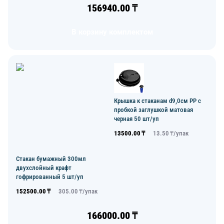
156940.00
₸
В корзину комплектом
Крышка к стаканам d9,0см PP с
пробкой заглушкой матовая
черная 50 шт/уп
13500.00
₸
13.50
₸/
упак
Стакан бумажный 300мл
двухслойный крафт
гофрированный 5 шт/уп
152500.00
₸
305.00
₸/
упак
166000.00
₸