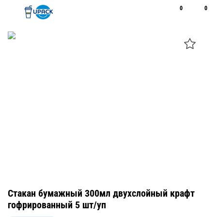
0
0
Рус
Қаз
Открыть поиск
Позвонить
+7 747 094 22 07
Стакан бумажный 300мл двухслойный крафт
гофрированный 5 шт/уп