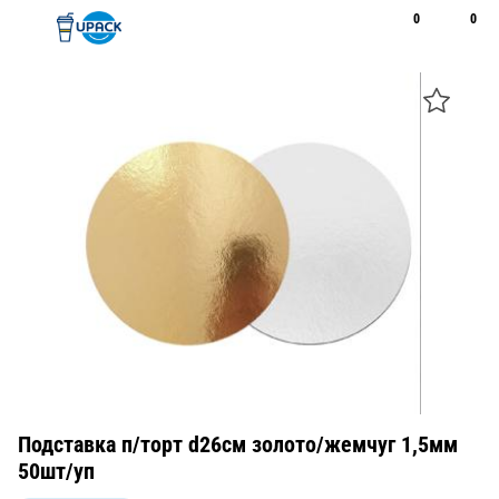
0
0
Рус
Қаз
Открыть поиск
Позвонить
+7 747 094 22 07
Подставка п/торт d26см золото/жемчуг 1,5мм
50шт/уп