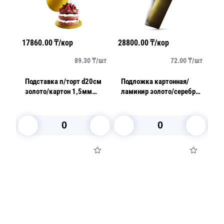
17860.00
₸/кор
28800.00
₸/кор
26640.
89.30
₸/
шт
72.00
₸/
шт
Подставка п/торт d20см
Подложка картонная/
Подста
золото/картон 1,5мм
ламинир золото/серебро
золот
100шт/уп
20,0х50,0см толщина
100шт
0,8мм
В корзину
В корзину
В 
Посуда для приготовления пищи