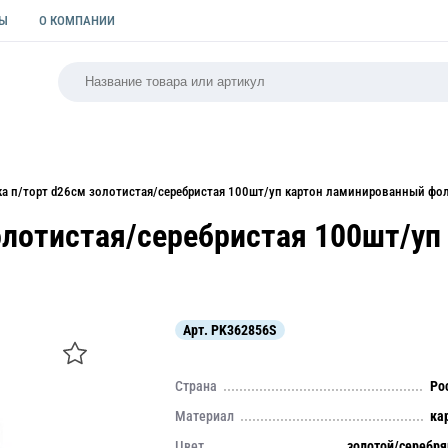
ТЫ
О КОМПАНИИ
РСАЛЬНАЯ
ПАКЕТЫ
ФОРМЫ ДЛЯ ВЫПЕЧКИ
КУЛИ
а п/торт d26см золотистая/серебристая 100шт/уп картон ламинированный фо
олотистая/серебристая 100шт/у
Арт.
PK362856S
Страна
Ро
Материал
ка
Цвет
золотой/серебр