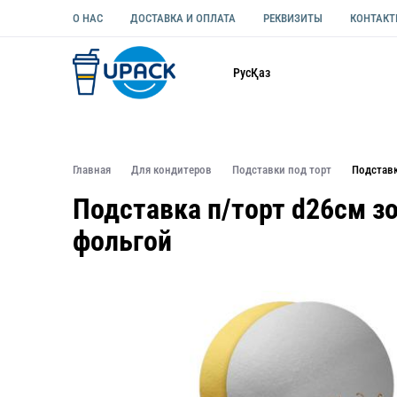
О НАС
ДОСТАВКА И ОПЛАТА
РЕКВИЗИТЫ
КОНТАК
Каталог
Рус
Қаз
ОДНОРАЗОВАЯ ПОСУДА
УПАКОВКА ДЛЯ ЕДЫ УНИВЕ
Главная
Для кондитеров
Подставки под торт
Подставк
Подставка п/торт d26см з
фольгой