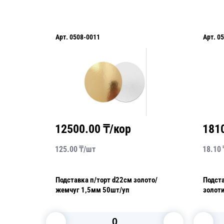
Арт.
0508-0011
Арт.
05
12500.00
₸/кор
181
125.00
₸/
шт
18.10
Подставка п/торт d22см золото/
Подста
то/
жемчуг 1,5мм 50шт/уп
золоти
0,8мм