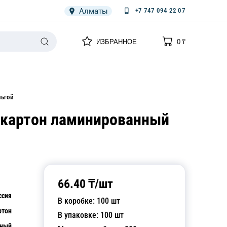
Алматы
+7 747 094 22 07
0
0
ИЗБРАННОЕ
0
₸
НАРИЯ
ПЛЕНКА
СПЕЦОДЕЖДА ОДНОРАЗОВАЯ
льгой
п картон ламинированный
66.40
₸/
шт
ссия
В коробке:
100
шт
ртон
В упаковке:
100
шт
яный