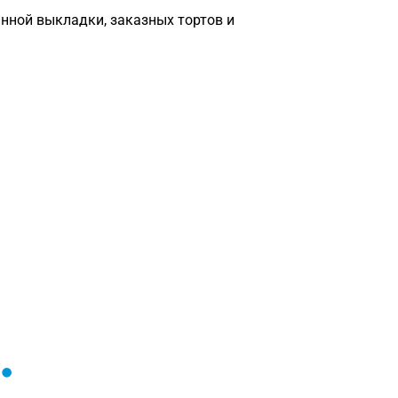
инной выкладки, заказных тортов и
Загрузка
формы...