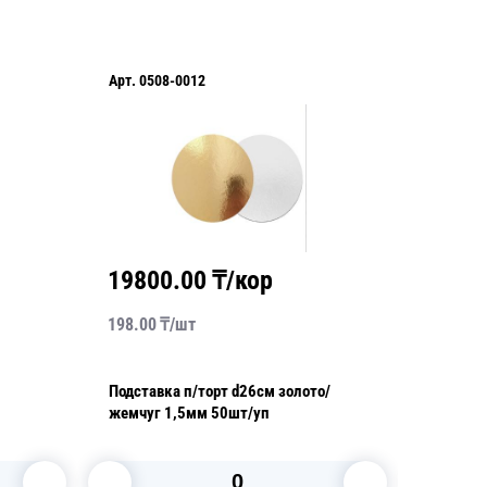
Арт.
0508-0012
Арт.
FV1
19800.00
₸/кор
4104
198.00
₸/
шт
34.20
₸/
Подставка п/торт d26см золото/
Подложк
жемчуг 1,5мм 50шт/уп
черная/
0,8мм