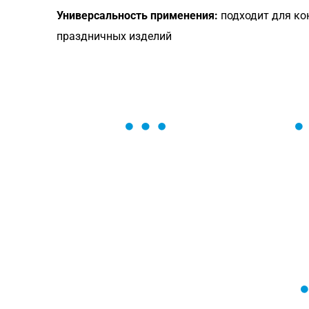
Универсальность применения:
подходит для кон
праздничных изделий
ОСТАВЬТЕ ЗАЯВКУ
Мы вам перезвоним в течение 1 минут
оформить нужный товар!