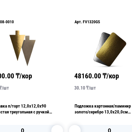
08-0010
Арт.
FV1320GS
00.00
₸/кор
48160.00
₸/кор
₸/
шт
30.10
₸/
шт
вка п/торт 12,0х12,0х90
Подложка картонная/ламинир
стая треугольная с ручкой
золото/серебро 13,0х20,0см
 100 шт/уп
толщина 0,8мм