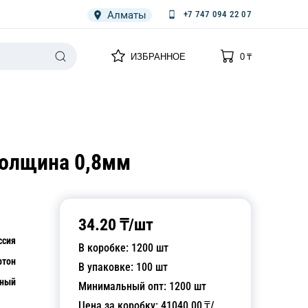
Алматы
+7 747 094 22 07
0
0
ИЗБРАННОЕ
0
₸
НАРИЯ
ПЛЕНКА
СПЕЦОДЕЖДА ОДНОРАЗОВАЯ
толщина 0,8мм
34.20
₸/
шт
ссия
В коробке:
1200
шт
ртон
В упаковке:
100
шт
рный
Минимальный опт:
1200
шт
Цена за коробку:
41040.00
₸/