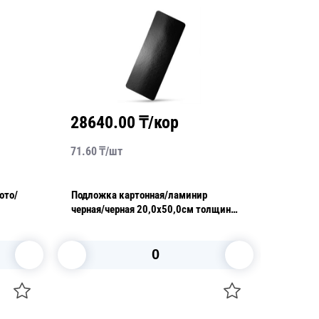
28640.00
₸/кор
3296
71.60
₸/
шт
20.60
₸/
Подложка картонная/ламинир
Подстав
черная/черная 20,0х50,0см толщина
золотис
0,8мм
уп
В корзину