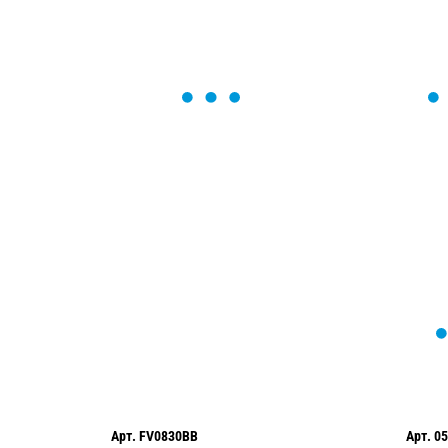
ОСТАВЬТЕ ЗАЯВКУ
Мы вам перезвоним в течение 1 минут
оформить нужный товар!
Арт.
FV0830BB
Арт.
05