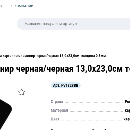
ТЫ
О КОМПАНИИ
РСАЛЬНАЯ
ПАКЕТЫ
ФОРМЫ ДЛЯ ВЫПЕЧКИ
КУЛИ
 картонная/ламинир черная/черная 13,0х23,0см толщина 0,8мм
ир черная/черная 13,0х23,0см 
Арт.
FV1323BB
Страна
Ро
Материал
ка
Цвет
че