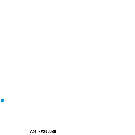
Загрузка
формы...
Арт.
FV2050BB
Арт.
050