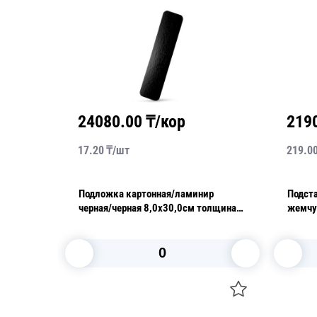
24080.00
₸/кор
219
17.20
₸/
шт
219.0
Подложка картонная/ламинир
Подста
тая/
черная/черная 8,0х30,0см толщина
жемчу
0,8мм
В корзину