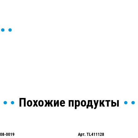
ы и поможем найти или
Похожие продукты
08-0019
Арт.
TL411128