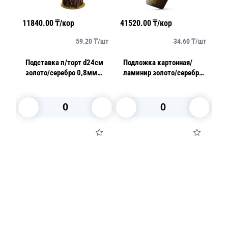
11840.00
₸/кор
41520.00
₸/кор
150
11
/
шт
59.20
₸/
шт
34.60
₸/
шт
Подставка п/торт d24см
Подложка картонная/
По
уг
золото/серебро 0,8мм
ламинир золото/серебро
з
100шт/уп Q
13,0х23,0см толщина
5
0,8мм
В корзину
В корзину
Посуда для приготовления пищи
Маски