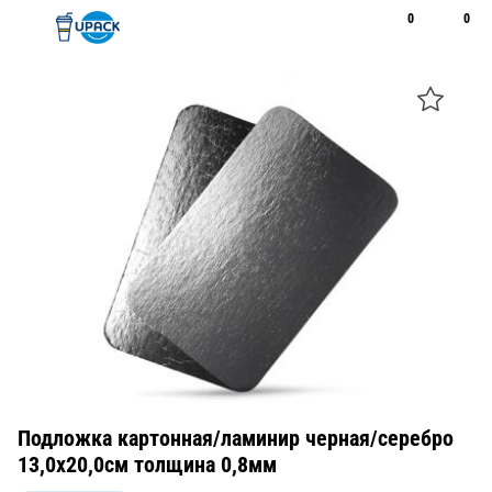
0
0
Рус
Қаз
Открыть поиск
Позвонить
+7 747 094 22 07
Подложка картонная/ламинир черная/серебро
13,0х20,0см толщина 0,8мм