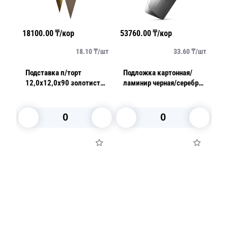
18100.00
₸/кор
53760.00
₸/кор
28
/
шт
18.10
₸/
шт
33.60
₸/
шт
см
Подставка п/торт
Подложка картонная/
П
12,0х12,0х90 золотистая
ламинир черная/серебро
л
треугольная с ручкой
13,0х20,0см толщина
2
0,8мм 100 шт/уп
0,8мм
0
В корзину
В корзину
Посуда для приготовления пищи
Маски