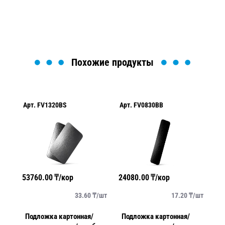
Загрузка формы...
Похожие продукты
Арт.
FV1320BS
Арт.
FV0830BB
Ар
53760.00
₸/кор
24080.00
₸/кор
28
/
шт
33.60
₸/
шт
17.20
₸/
шт
Подложка картонная/
Подложка картонная/
П