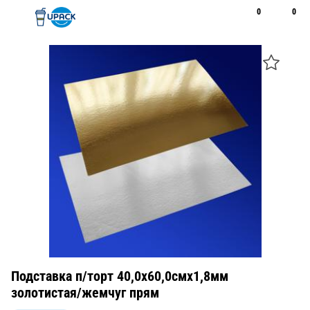
0
0
Рус
Қаз
Открыть поиск
Позвонить
+7 747 094 22 07
Подставка п/торт 40,0х60,0смх1,8мм
золотистая/жемчуг прям