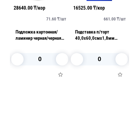
28640.00
₸/кор
16525.00
₸/кор
41
/
шт
71.60
₸/
шт
661.00
₸/
шт
Подложка картонная/
Подставка п/торт
П
тая
ламинир черная/черная
40,0х60,0смх1,8мм
л
20,0х50,0см толщина
золотистая/жемчуг прям
1
0,8мм
0
В корзину
В корзину
Посуда для приготовления пищи
Маски
Для кондитеров