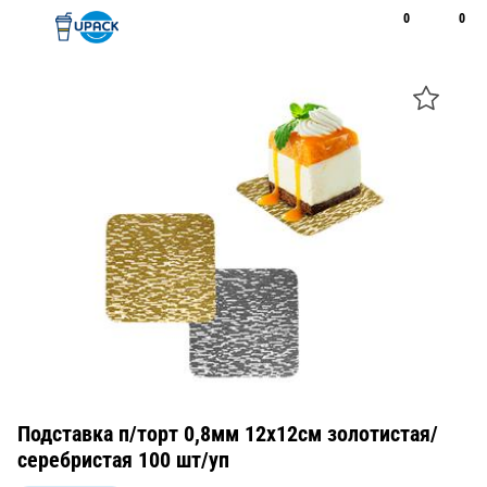
0
0
Рус
Қаз
Открыть поиск
Позвонить
+7 747 094 22 07
Подставка п/торт 0,8мм 12x12см золотистая/
серебристая 100 шт/уп