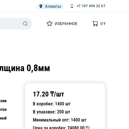
Алматы
+7 747 094 22 07
0
0
ИЗБРАННОЕ
0
₸
НАРИЯ
ПЛЕНКА
СПЕЦОДЕЖДА ОДНОРАЗОВАЯ
олщина 0,8мм
17.20
₸/
шт
ссия
В коробке:
1400
шт
ртон
В упаковке:
200
шт
рный
Минимальный опт:
1400
шт
Цена за коробку:
24080.00
₸/