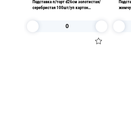
то/
Подставка п/торт d26см золотистая/
Подста
серебристая 100шт/уп картон
ламинированный фольгой
В корзину
Посуда для приготовления пищи
Свечи
Маски
Уборка и
Для кондитеров
Товары д
TRAMONTINA
Вакансии