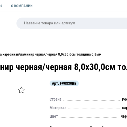
ТЫ
О КОМПАНИИ
РСАЛЬНАЯ
ПАКЕТЫ
ФОРМЫ ДЛЯ ВЫПЕЧКИ
КУЛИ
 картонная/ламинир черная/черная 8,0х30,0см толщина 0,8мм
ир черная/черная 8,0х30,0см т
Арт.
FV0830BB
Страна
Ро
Материал
ка
Цвет
че