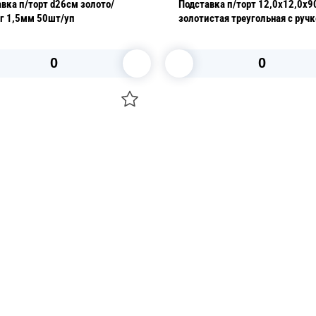
вка п/торт d26см золото/
Подставка п/торт 12,0х12,0х9
жемчуг 1,5мм 50шт/уп
золотистая треугольная с руч
0,8мм 100 шт/уп
В корзину
В корзину
О НАС
 средства для ухода
ДОСТАВКА И ОПЛАТА
ля праздника
РЕКВИЗИТЫ
 компании
КОНТАКТЫ
О КОМПАНИИ