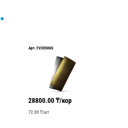
Арт.
FV2050GS
Арт.
303
28800.00
₸/кор
1652
72.00
₸/
шт
661.00
₸