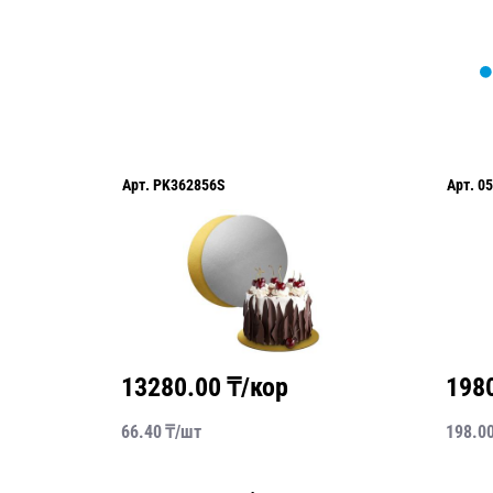
Арт.
PK362856S
Арт.
05
13280.00
₸/кор
198
66.40
₸/
шт
198.0