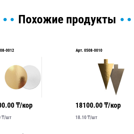
Похожие продукты
08-0012
Арт.
0508-0010
00.00
₸/кор
18100.00
₸/кор
0
₸/
шт
18.10
₸/
шт