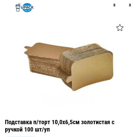
0
0
Рус
Қаз
Открыть поиск
Позвонить
+7 747 094 22 07
Подставка п/торт 10,0x6,5см золотистая с
ручкой 100 шт/уп