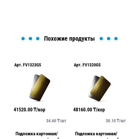
Загрузка формы...
Похожие продукты
Арт.
FV1323GS
Арт.
FV1320GS
Ар
41520.00
₸/кор
48160.00
₸/кор
17
/
шт
34.60
₸/
шт
30.10
₸/
шт
см
Подложка картонная/
Подложка картонная/
По