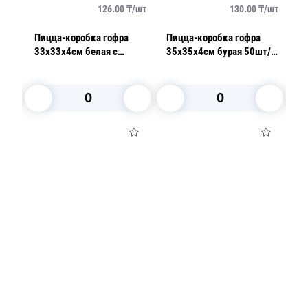
/
шт
126.00
₸/
шт
130.00
₸/
шт
Пицца-коробка гофра
Пицца-коробка гофра
У
33х33х4см белая с
35х35х4см бурая 50шт/
2
отверстием под соус
уп
50шт/уп
В корзину
В корзину
Посуда для приготовления пищи
Маски
Для кондитеров
TRAMONTINA