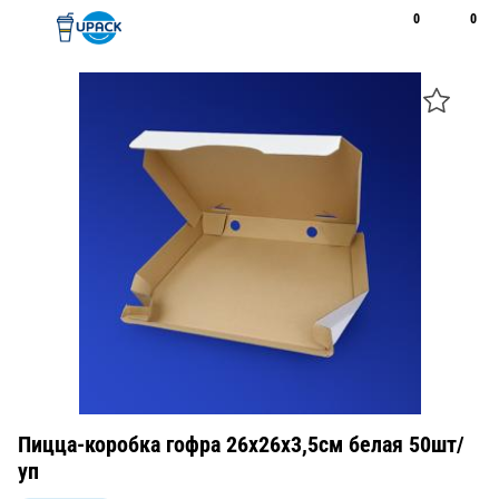
0
0
Рус
Қаз
Открыть поиск
Позвонить
+7 747 094 22 07
Пицца-коробка гофра 26х26х3,5см белая 50шт/
уп