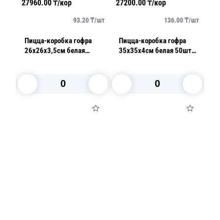
27960.00
₸/кор
27200.00
₸/кор
33
/
шт
93.20
₸/
шт
136.00
₸/
шт
Пицца-коробка гофра
Пицца-коробка гофра
П
/уп
26х26х3,5см белая
35х35х4см белая 50шт/
3
50шт/уп
уп
от
5
В корзину
В корзину
Посуда для приготовления пищи
Маски
Для кондитеров