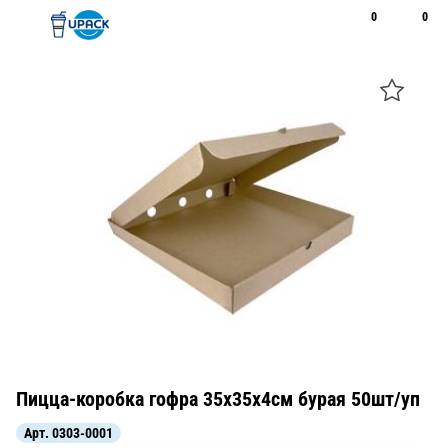
0
0
Рус
Қаз
Открыть поиск
Позвонить
+7 747 094 22 07
Пицца-коробка гофра 35х35х4см бурая 50шт/уп
Арт.
0303-0001