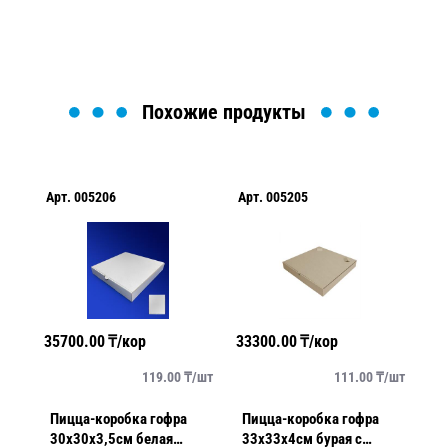
Загрузка формы...
Похожие продукты
Арт.
005206
Арт.
005205
Арт
35700.00
₸/кор
33300.00
₸/кор
278
/
шт
119.00
₸/
шт
111.00
₸/
шт
Пицца-коробка гофра
Пицца-коробка гофра
Уг
30х30х3,5см белая
33х33х4см бурая с
20