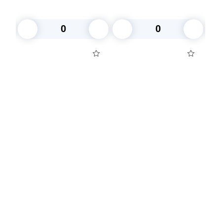
50шт/уп
отверстием под соус
50шт/уп
В корзину
В корзину
Посуда для приготовления пищи
Маски
Для кондитеров
TRAMONTINA
Свечи
Уборка и средства для ухода
Товары для праздника