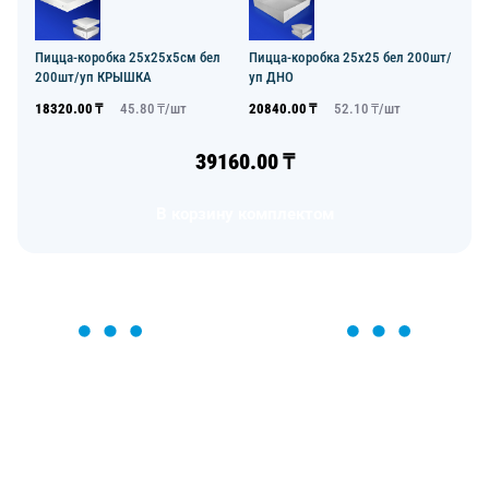
Пицца-коробка 25х25х5см бел
Пицца-коробка 25х25 бел 200шт/
200шт/уп КРЫШКА
уп ДНО
18320.00
₸
45.80
₸/
шт
20840.00
₸
52.10
₸/
шт
39160.00
₸
В корзину комплектом
ОСТАВЬТЕ ЗАЯВКУ
Мы вам перезвоним в течение 1 минуты и поможем
найти или оформить нужный товар!
Загрузка формы...