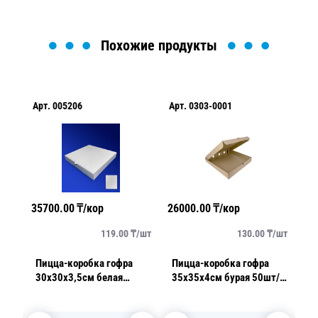
Похожие продукты
Арт.
005206
Арт.
0303-0001
Ар
35700.00
₸/кор
26000.00
₸/кор
27
/
шт
119.00
₸/
шт
130.00
₸/
шт
Пицца-коробка гофра
Пицца-коробка гофра
П
/уп
30х30х3,5см белая
35х35х4см бурая 50шт/
35
50шт/уп
уп
у