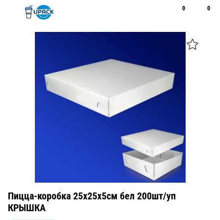
0
0
Рус
Қаз
Открыть поиск
Позвонить
+7 747 094 22 07
Пицца-коробка 25х25х5см бел 200шт/уп
КРЫШКА