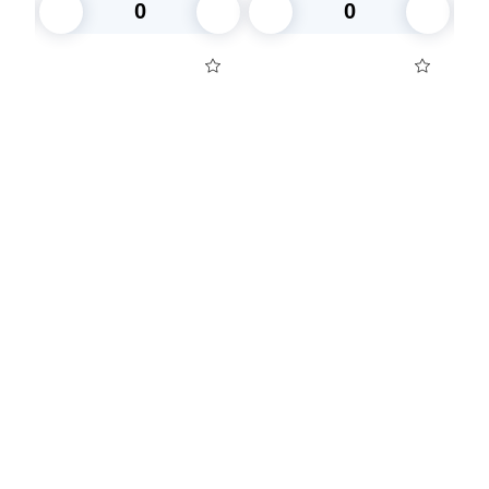
В корзину
В корзину
Посуда для приготовления пищи
Маски
Для кондитеров
TRAMONTINA
Свечи
Уборка и средства для ухода
Товары для праздника
Вакансии компании