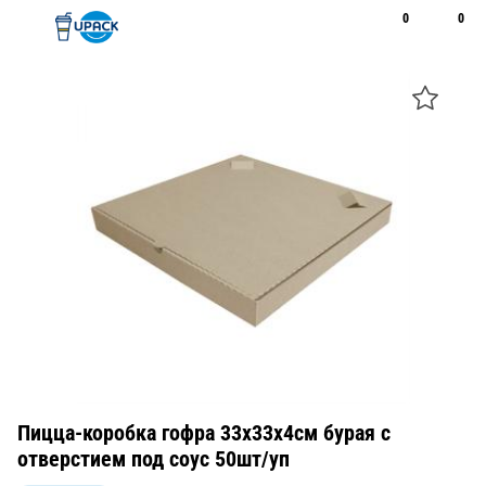
0
0
Рус
Қаз
Открыть поиск
Позвонить
+7 747 094 22 07
Пицца-коробка гофра 33х33х4см бурая с
отверстием под соус 50шт/уп