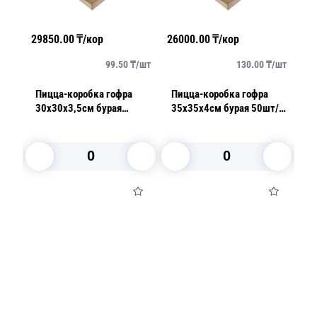
29850.00
₸/кор
26000.00
₸/кор
44
/
шт
99.50
₸/
шт
130.00
₸/
шт
Пицца-коробка гофра
Пицца-коробка гофра
П
30х30х3,5см бурая
35х35х4см бурая 50шт/
4
50шт/уп
уп
б
В корзину
В корзину
Посуда для приготовления пищи
Маски