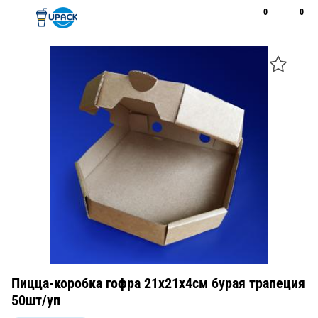
0
0
Рус
Қаз
Открыть поиск
Позвонить
+7 747 094 22 07
Пицца-коробка гофра 21х21х4см бурая трапеция
50шт/уп