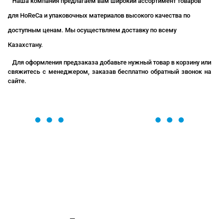
Наша компания предлагаем вам широкий ассортимент товаров
для HoReCa и упаковочных материалов высокого качества по
доступным ценам. Мы осуществляем доставку по всему
Казахстану.
Для оформления предзаказа добавьте нужный товар в корзину или
свяжитесь с менеджером, заказав бесплатно обратный звонок на
сайте.
ОСТАВЬТЕ ЗАЯВКУ
Мы вам перезвоним в течение 1 минуты и поможем
найти или оформить нужный товар!
Загрузка формы...