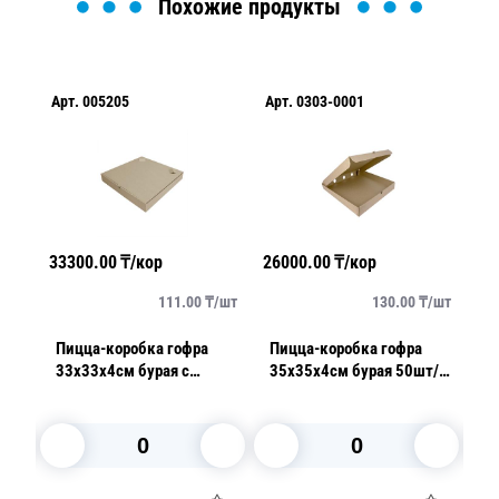
Похожие продукты
Арт.
005205
Арт.
0303-0001
Ар
33300.00
₸/кор
26000.00
₸/кор
44
/
шт
111.00
₸/
шт
130.00
₸/
шт
Пицца-коробка гофра
Пицца-коробка гофра
П
33х33х4см бурая с
35х35х4см бурая 50шт/
4
отверстием под соус
уп
б
50шт/уп