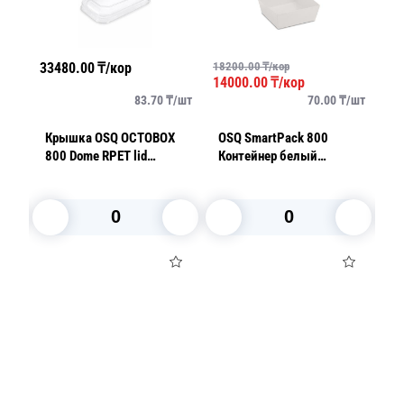
33480.00
₸/кор
18200.00
₸/кор
25
14000.00
₸/кор
/
шт
83.70
₸/
шт
70.00
₸/
шт
Крышка OSQ OCTOBOX
OSQ SmartPack 800
К
800 Dome RPET lid
Контейнер белый
пр
полукупол
15,0х15,0х4,9см
20
ForGenika (крышка
On
отдельно) 50шт/уп
200шт/кор
В корзину
В корзину
Посуда для приготовления пищи