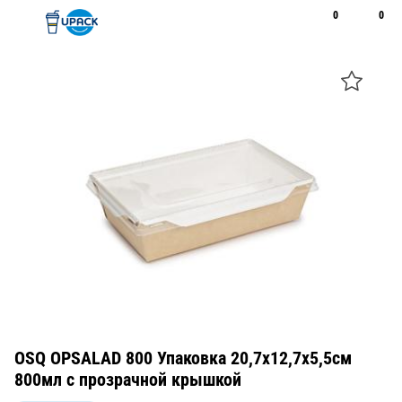
0
0
Рус
Қаз
Открыть поиск
Позвонить
+7 747 094 22 07
OSQ OPSALAD 800 Упаковка 20,7х12,7х5,5см
800мл с прозрачной крышкой