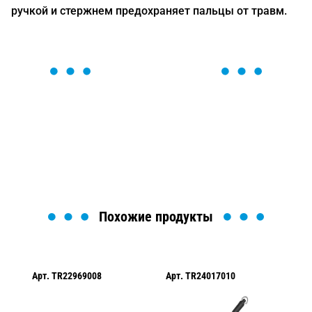
ручкой и стержнем предохраняет пальцы от травм.
ОСТАВЬТЕ ЗАЯВКУ
Мы вам перезвоним в течение 1 минуты и поможем
найти или оформить нужный товар!
Загрузка формы...
Похожие продукты
Арт.
TR22969008
Арт.
TR24017010
Ар