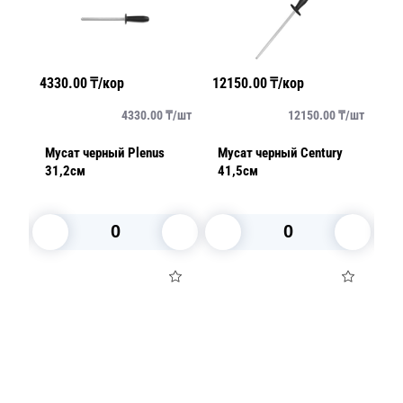
4330.00
₸/кор
12150.00
₸/кор
13
/
шт
4330.00
₸/
шт
12150.00
₸/
шт
nal
Мусат черный Plenus
Мусат черный Century
М
31,2см
41,5см
Pr
4
В корзину
В корзину
Посуда для приготовления пищи