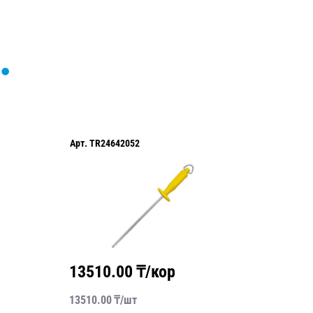
Арт.
TR24642052
Арт.
TR2
13510.00
₸/кор
1102
13510.00
₸/
шт
11020.0