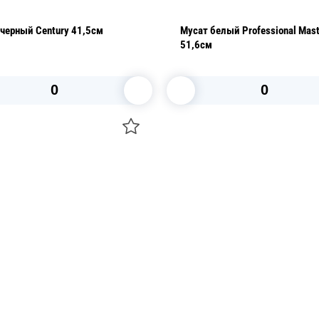
Мусат черный Century 41,5см
Мусат белый Professional Mast
51,6см
В корзину
В корзину
О НАС
 средства для ухода
ДОСТАВКА И ОПЛАТА
ля праздника
РЕКВИЗИТЫ
 компании
КОНТАКТЫ
О КОМПАНИИ