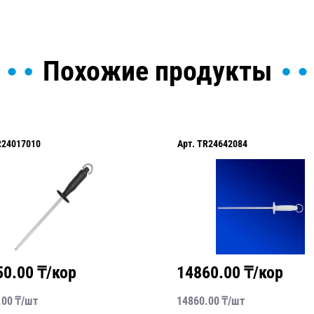
Похожие продукты
R24017010
Арт.
TR24642084
50.00
₸/кор
14860.00
₸/кор
.00
₸/
шт
14860.00
₸/
шт