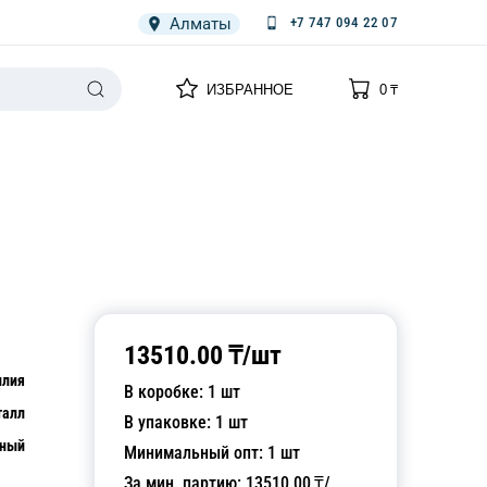
Алматы
+7 747 094 22 07
0
0
ИЗБРАННОЕ
0
₸
НАРИЯ
ПЛЕНКА
СПЕЦОДЕЖДА ОДНОРАЗОВАЯ
13510.00
₸/
шт
илия
В коробке:
1
шт
талл
В упаковке:
1
шт
рный
Минимальный опт:
1
шт
За мин. партию:
13510.00
₸/