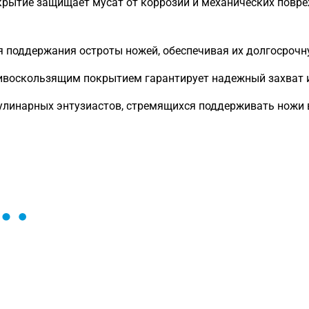
крытие защищает мусат от коррозии и механических повре
 поддержания остроты ножей, обеспечивая их долгосрочн
ивоскользящим покрытием гарантирует надежный захват и
улинарных энтузиастов, стремящихся поддерживать ножи в
ы и поможем найти или