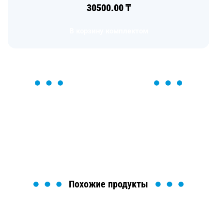
30500.00
₸
В корзину комплектом
ОСТАВЬТЕ ЗАЯВКУ
Мы вам перезвоним в течение 1 минуты и поможем
найти или оформить нужный товар!
Загрузка формы...
Похожие продукты