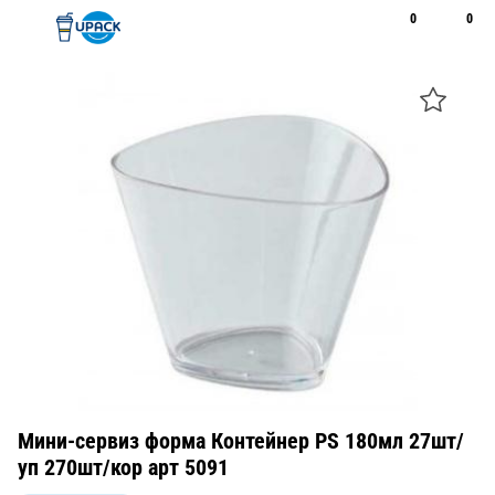
0
0
Рус
Қаз
Открыть поиск
Позвонить
+7 747 094 22 07
Мини-сервиз форма Контейнер PS 180мл 27шт/
уп 270шт/кор арт 5091