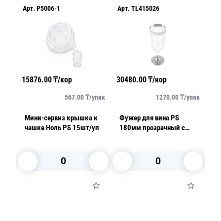
Арт.
P5006-1
Арт.
TL415026
Ар
15876.00
₸/кор
30480.00
₸/кор
38
упак
567.00
₸/
упак
1270.00
₸/
упак
Мини-сервиз крышка к
Фужер для вина PS
М
чашке Ноль PS 15шт/уп
180мм прозрачный с
Ф
серебряной каймой 6шт/
8,
уп
у
В корзину
В корзину