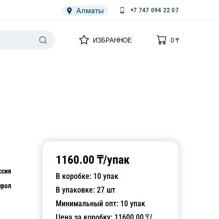
Алматы
+7 747 094 22 07
0
0
ИЗБРАННОЕ
0
₸
НАРИЯ
ПЛЕНКА
СПЕЦОДЕЖДА ОДНОРАЗОВАЯ
1160.00
₸/
упак
ссия
В коробке:
10
упак
ирол
В упаковке:
27
шт
Минимальный опт:
10
упак
Цена за коробку:
11600.00
₸/