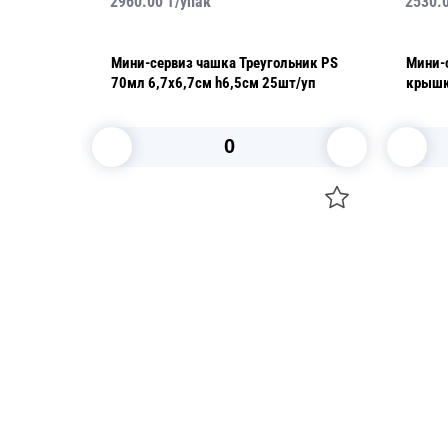
2960.00
₸/
упак
2530.
Мини-сервиз чашка Треугольник PS
Мини-с
70мл 6,7х6,7см h6,5см 25шт/уп
крышк
12шт/
В корзину
Посуда для приготовления пищи
Свечи
Маски
Уборка и
Для кондитеров
Товары д
TRAMONTINA
Вакансии