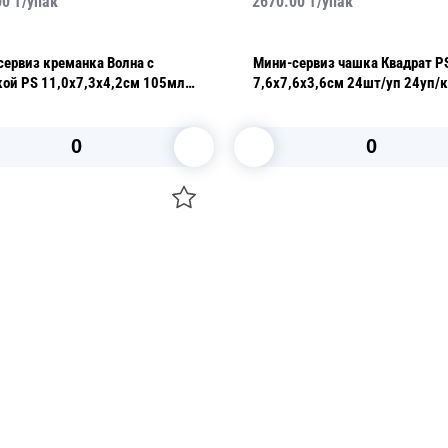
00
₸/
упак
2670.00
₸/
упак
ервиз креманка Волна с
Мини-сервиз чашка Квадрат P
ой PS 11,0x7,3х4,2cм 105мл
7,6х7,6х3,6см 24шт/уп 
уп
В корзину
В корзину
О НАС
 средства для ухода
ДОСТАВКА И ОПЛАТА
ля праздника
РЕКВИЗИТЫ
 компании
КОНТАКТЫ
О КОМПАНИИ