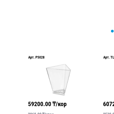
Арт.
P5028
Арт.
T
59200.00
₸/кор
607