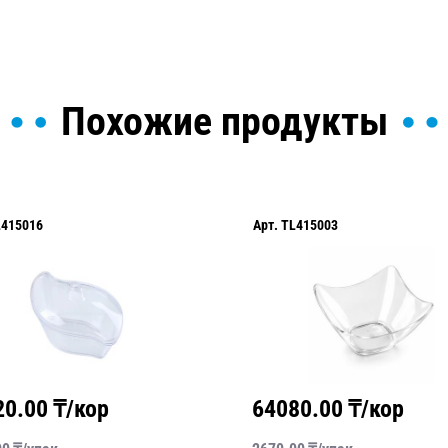
Похожие продукты
L415016
Арт.
TL415003
20.00
₸/кор
64080.00
₸/кор