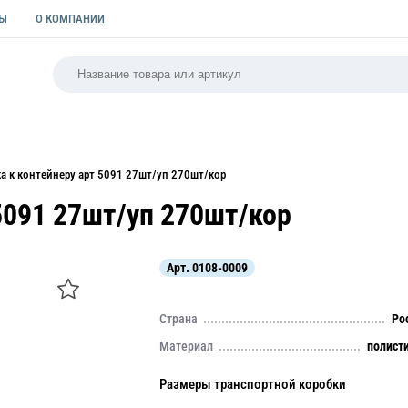
ТЫ
О КОМПАНИИ
РСАЛЬНАЯ
ПАКЕТЫ
ФОРМЫ ДЛЯ ВЫПЕЧКИ
КУЛИ
а к контейнеру арт 5091 27шт/уп 270шт/кор
5091 27шт/уп 270шт/кор
Арт.
0108-0009
Страна
Ро
Материал
полист
Размеры транспортной коробки