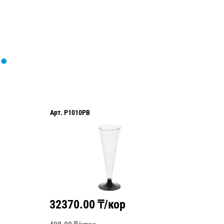
Арт.
P1010PB
Арт.
P10
32370.00
₸/кор
2500