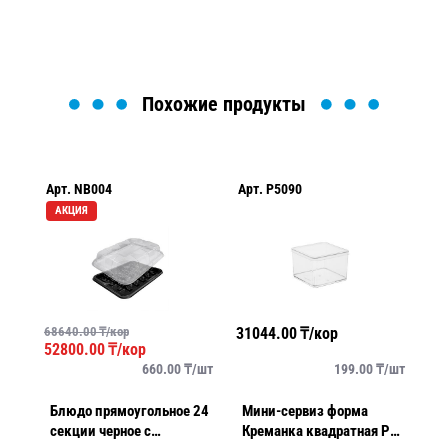
Похожие продукты
Арт.
NB004
Арт.
P5090
Ар
АКЦИЯ
68640.00
₸/кор
31044.00
₸/кор
41
52800.00
₸/кор
упак
660.00
₸/
шт
199.00
₸/
шт
Блюдо прямоугольное 24
Мини-сервиз форма
М
секции черное с
Креманка квадратная PS
к