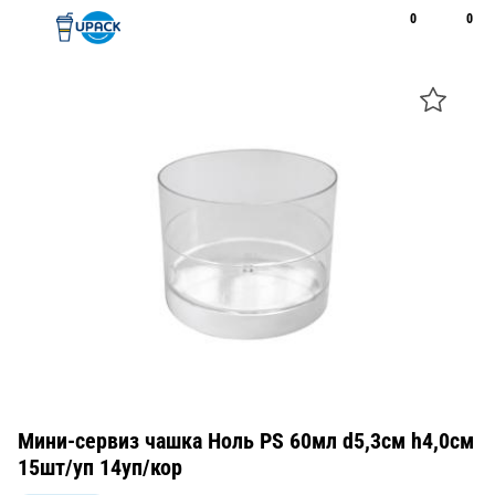
0
0
Рус
Қаз
Открыть поиск
Позвонить
+7 747 094 22 07
Мини-сервиз чашка Ноль PS 60мл d5,3см h4,0см
15шт/уп 14уп/кор